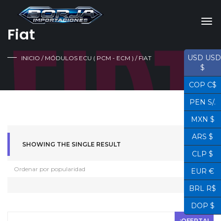
Fiat
USD USD
INICIO
/
MÓDULOS ECU ( PCM - ECM )
/ FIAT
$
COP C$
PEN S/.
MXN $
ARS $
SHOWING THE SINGLE RESULT
CLP $
EUR €
BRL R$
DOP $
¡OFERTA!