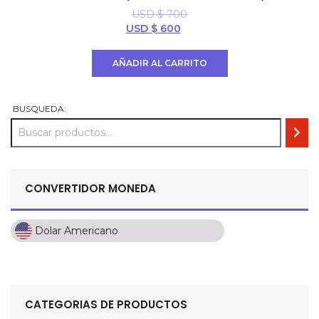
USD $
700
El
El
USD $
600
precio
precio
original
actual
AÑADIR AL CARRITO
era:
es:
USD
USD
$ 700.
$ 600.
BUSQUEDA:
CONVERTIDOR MONEDA
Dolar Americano
Dolar Americano
Peso Colombiano
Sol Peruano
CATEGORIAS DE PRODUCTOS
Pesos Mexicanos