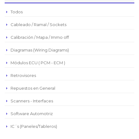
Peso Argentino
Todos
Peso Chileno
Cableado / Ramal / Sockets
Euro
Real Brasilero
Calibración / Mapa / Immo off
Republica Domincana
Diagramas (Wiring Diagrams)
Módulos ECU ( PCM - ECM )
Retrovisores
Repuestos en General
Scanners - Interfaces
Software Automotriz
IC´s (Paneles/Tableros)