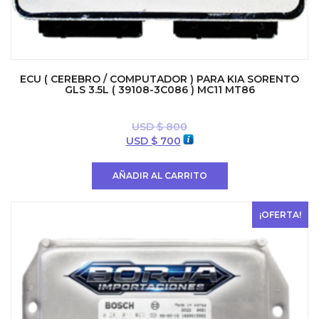
ECU ( CEREBRO / COMPUTADOR ) PARA KIA SORENTO
GLS 3.5L ( 39108-3C086 ) MC11 MT86
USD $
800
El
El
USD $
700
precio
precio
original
actual
AÑADIR AL CARRITO
era:
es:
USD
USD
$ 800.
$ 700.
¡OFERTA!