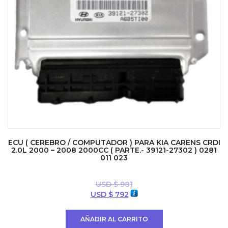
ECU ( CEREBRO / COMPUTADOR ) PARA KIA CARENS CRDI
2.0L 2000 – 2008 2000CC ( PARTE.- 39121-27302 ) 0281
011 023
USD $
981
El
El
USD $
792
precio
precio
original
actual
AÑADIR AL CARRITO
era:
es: