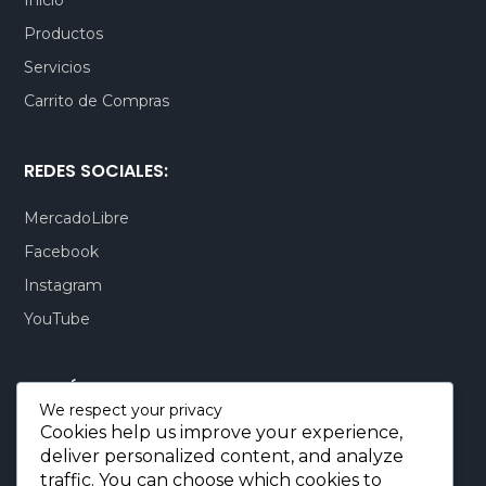
Productos
Servicios
Carrito de Compras
REDES SOCIALES:
MercadoLibre
Facebook
Instagram
YouTube
CONTÁCTENOS:
We respect your privacy
Cookies help us improve your experience,
Quito-Ecuador:
+593 99 803 7777
deliver personalized content, and analyze
Llamadas:
+593 99 803 7777
traffic. You can choose which cookies to