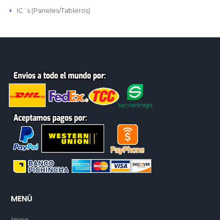
IC´s (Paneles/Tableros)
MENÚ
Inicio