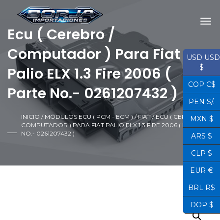
Ecu ( Cerebro /
Computador ) Para Fiat
USD USD
$
Palio ELX 1.3 Fire 2006 (
COP C$
Parte No.- 0261207432 )
PEN S/.
INICIO
/
MÓDULOS ECU ( PCM - ECM )
/
FIAT
/ ECU ( CEREBRO /
MXN $
COMPUTADOR ) PARA FIAT PALIO ELX 1.3 FIRE 2006 ( PARTE
NO.- 0261207432 )
ARS $
CLP $
EUR €
BRL R$
DOP $
¡OFERTA!