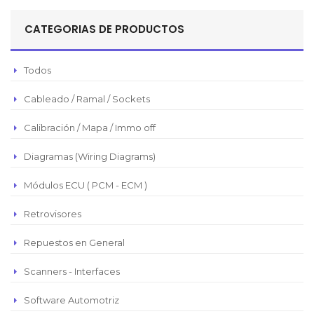
Sol Peruano
CATEGORIAS DE PRODUCTOS
Pesos Mexicanos
Peso Argentino
Todos
Peso Chileno
Cableado / Ramal / Sockets
Euro
Real Brasilero
Calibración / Mapa / Immo off
Republica Domincana
Diagramas (Wiring Diagrams)
Módulos ECU ( PCM - ECM )
Retrovisores
Repuestos en General
Scanners - Interfaces
Software Automotriz