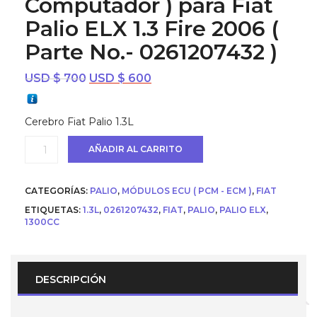
Computador ) para Fiat
Palio ELX 1.3 Fire 2006 (
Parte No.- 0261207432 )
El
El
USD $
700
USD $
600
precio
precio
original
actual
Cerebro Fiat Palio 1.3L
era:
es:
USD
USD
Ecu
AÑADIR AL CARRITO
$ 700.
$ 600.
(
Cerebro
/
CATEGORÍAS:
PALIO
,
MÓDULOS ECU ( PCM - ECM )
,
FIAT
Computador
)
ETIQUETAS:
1.3L
,
0261207432
,
FIAT
,
PALIO
,
PALIO ELX
,
para
1300CC
Fiat
Palio
ELX
1.3
DESCRIPCIÓN
Fire
2006
(