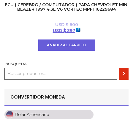
ECU ( CEREBRO / COMPUTADOR ) PARA CHEVROLET MINI
BLAZER 1997 4.3L V6 VORTEC MPFI 16229684
USD $
600
El
El
USD $
397
precio
precio
original
actual
AÑADIR AL CARRITO
era:
es:
USD
USD
$ 600.
$ 397.
BUSQUEDA:
CONVERTIDOR MONEDA
Dolar Americano
Dolar Americano
Peso Colombiano