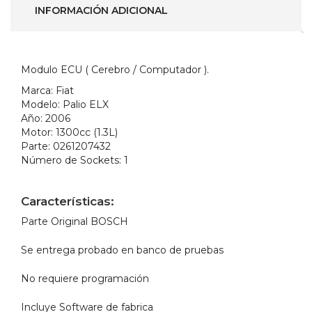
Parte
INFORMACIÓN ADICIONAL
No.-
0261207432
)
cantidad
Modulo ECU ( Cerebro / Computador ).
Marca:
Fiat
Modelo:
Palio ELX
Año:
2006
Motor:
1300cc (1.3L)
Parte:
0261207432
Número de Sockets:
1
Características:
Parte Original BOSCH
Se entrega probado en banco de pruebas
No requiere programación
Incluye Software de fabrica