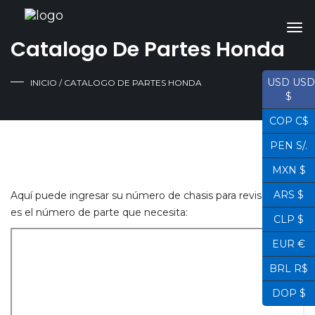
Catalogo De Partes Honda
USD USD
INICIO
/ CATALOGO DE PARTES HONDA
$
COP C$
PEN S/.
MXN $
ARS $
Aquí puede ingresar su número de chasis para revisar cual
es el número de parte que necesita:
CLP $
EUR €
BRL R$
DOP $