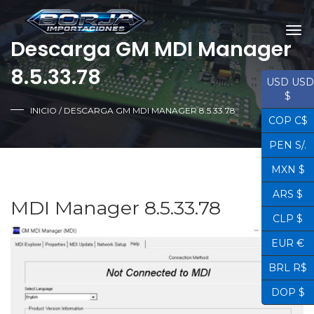
Descarga GM MDI Manager
8.5.33.78
USD USD
$
INICIO
/ DESCARGA GM MDI MANAGER 8.5.33.78
COP C$
PEN S/.
MXN $
ARS $
MDI Manager 8.5.33.78
CLP $
EUR €
BRL R$
DOP $