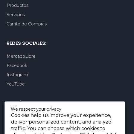
Productos
Servicios
Carrito de Compras
REDES SOCIALES:
MercadoLibre
Facebook
Instagram
YouTube
CONTÁCTENOS:
We respect your privacy
Cookies help us improve your experience,
Quito-Ecuador:
+593 99 803 7777
deliver personalized content, and analyze
Llamadas:
+593 99 803 7777
traffic. You can choose which cookies to
Miami-USA:
+1 (872) 295 6069