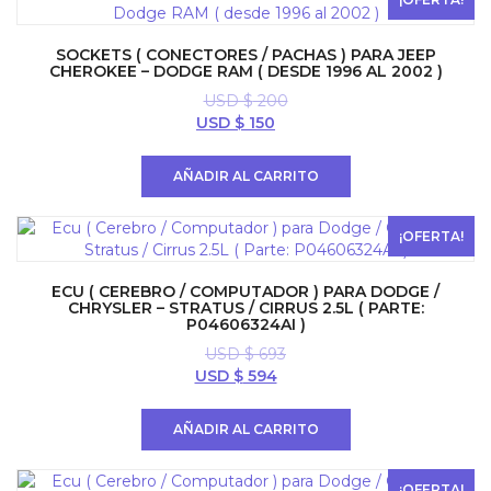
SOCKETS ( CONECTORES / PACHAS ) PARA JEEP
CHEROKEE – DODGE RAM ( DESDE 1996 AL 2002 )
USD $
200
El
El
USD $
150
precio
precio
original
actual
AÑADIR AL CARRITO
era:
es:
USD
USD
$ 200.
$ 150.
¡OFERTA!
ECU ( CEREBRO / COMPUTADOR ) PARA DODGE /
CHRYSLER – STRATUS / CIRRUS 2.5L ( PARTE:
P04606324AI )
USD $
693
El
El
USD $
594
precio
precio
original
actual
AÑADIR AL CARRITO
era:
es:
USD
USD
$ 693.
$ 594.
¡OFERTA!