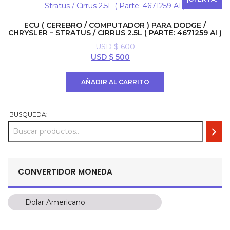
ECU ( CEREBRO / COMPUTADOR ) PARA DODGE /
CHRYSLER – STRATUS / CIRRUS 2.5L ( PARTE: 4671259 AI )
USD $
600
El
El
USD $
500
precio
precio
original
actual
AÑADIR AL CARRITO
era:
es:
USD
USD
$ 600.
$ 500.
BUSQUEDA:
CONVERTIDOR MONEDA
Dolar Americano
Dolar Americano
Peso Colombiano