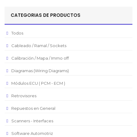
Sol Peruano
CATEGORIAS DE PRODUCTOS
Pesos Mexicanos
Peso Argentino
Todos
Peso Chileno
Cableado / Ramal / Sockets
Euro
Real Brasilero
Calibración / Mapa / Immo off
Republica Domincana
Diagramas (Wiring Diagrams)
Módulos ECU ( PCM - ECM )
Retrovisores
Repuestos en General
Scanners - Interfaces
Software Automotriz