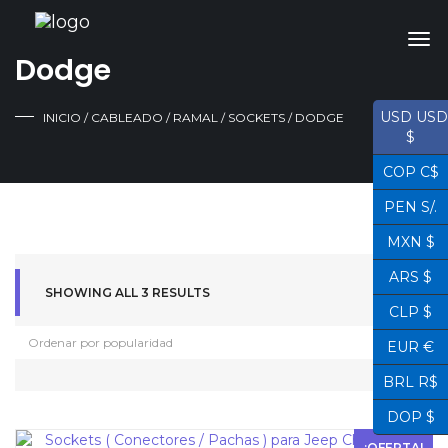
Dodge
USD USD
INICIO
/
CABLEADO / RAMAL / SOCKETS
/ DODGE
$
COP C$
PEN S/.
MXN $
ARS $
SHOWING ALL 3 RESULTS
CLP $
EUR €
BRL R$
DOP $
¡OFERTA!