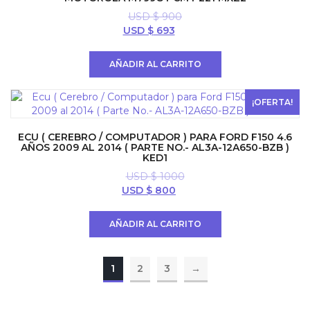
USD $
900
El
El
USD $
693
precio
precio
original
actual
AÑADIR AL CARRITO
era:
es:
USD
USD
$ 900.
$ 693.
¡OFERTA!
ECU ( CEREBRO / COMPUTADOR ) PARA FORD F150 4.6
AÑOS 2009 AL 2014 ( PARTE NO.- AL3A-12A650-BZB )
KED1
USD $
1000
El
El
USD $
800
precio
precio
original
actual
AÑADIR AL CARRITO
era:
es:
USD
USD
$ 1000.
$ 800.
1
2
3
→