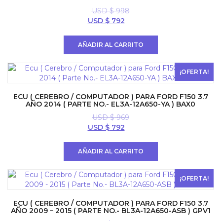
USD $
998
El
El
USD $
792
precio
precio
original
actual
AÑADIR AL CARRITO
era:
es:
USD
USD
$ 998.
$ 792.
¡OFERTA!
ECU ( CEREBRO / COMPUTADOR ) PARA FORD F150 3.7
AÑO 2014 ( PARTE NO.- EL3A-12A650-YA ) BAX0
USD $
969
El
El
USD $
792
precio
precio
original
actual
AÑADIR AL CARRITO
era:
es:
USD
USD
$ 969.
$ 792.
¡OFERTA!
ECU ( CEREBRO / COMPUTADOR ) PARA FORD F150 3.7
AÑO 2009 – 2015 ( PARTE NO.- BL3A-12A650-ASB ) GPV1