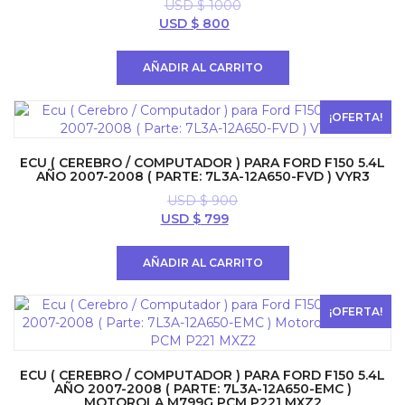
USD $
1000
El
El
USD $
800
precio
precio
original
actual
AÑADIR AL CARRITO
era:
es:
USD
USD
$ 1000.
$ 800.
¡OFERTA!
ECU ( CEREBRO / COMPUTADOR ) PARA FORD F150 5.4L
AÑO 2007-2008 ( PARTE: 7L3A-12A650-FVD ) VYR3
USD $
900
El
El
USD $
799
precio
precio
original
actual
AÑADIR AL CARRITO
era:
es:
USD
USD
$ 900.
$ 799.
¡OFERTA!
ECU ( CEREBRO / COMPUTADOR ) PARA FORD F150 5.4L
AÑO 2007-2008 ( PARTE: 7L3A-12A650-EMC )
MOTOROLA M799G PCM P221 MXZ2