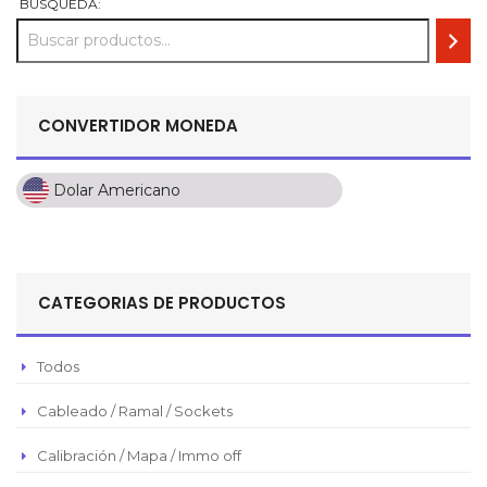
BUSQUEDA:
CONVERTIDOR MONEDA
Dolar Americano
Dolar Americano
Peso Colombiano
Sol Peruano
CATEGORIAS DE PRODUCTOS
Pesos Mexicanos
Peso Argentino
Todos
Peso Chileno
Cableado / Ramal / Sockets
Euro
Real Brasilero
Calibración / Mapa / Immo off