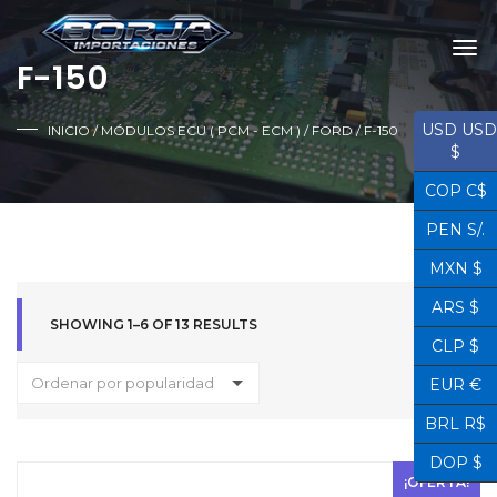
F-150
USD USD
INICIO
/
MÓDULOS ECU ( PCM - ECM )
/
FORD
/ F-150
$
COP C$
PEN S/.
MXN $
ARS $
SHOWING 1–6 OF 13 RESULTS
CLP $
Ordenar por popularidad
EUR €
BRL R$
DOP $
¡OFERTA!