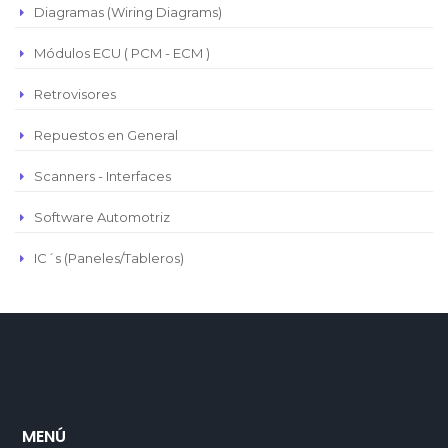
Republica Domincana
Diagramas (Wiring Diagrams)
Módulos ECU ( PCM - ECM )
Retrovisores
Repuestos en General
Scanners - Interfaces
Software Automotriz
IC´s (Paneles/Tableros)
MENÚ