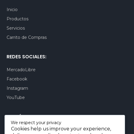
Inicio
Productos
Servicios
Carrito de Compras
REDES SOCIALES:
MercadoLibre
Facebook
Instagram
YouTube
CONTÁCTENOS:
We respect your privacy
Cookies help us improve your experience,
Quito-Ecuador:
+593 99 803 7777