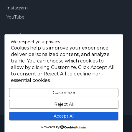
Instagram
YouTube
CONTÁCTENOS:
We respect your privacy
Cookies help us improve your experience,
Quito-Ecuador:
+593 99 803 7777
deliver personalized content, and analyze
Llamadas:
+593 99 803 7777
traffic. You can choose which cookies to
Miami-USA:
+1 (872) 295 6069
allow by clicking
Customize
. Click
Accept All
to consent or
Reject All
to decline non-
E-mail.:
info@borjaimportaciones.com
essential cookies.
© 2026 BORJA Importaciones
Customize
Reject All
Accept All
Copyright © 2026 BORJA Importaciones. All Rights
Reserved.
Powered by
Diseñada por
BORJA IMPORTACIONES