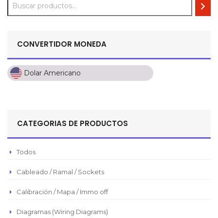
CONVERTIDOR MONEDA
Dolar Americano
Dolar Americano
Peso Colombiano
Sol Peruano
CATEGORIAS DE PRODUCTOS
Pesos Mexicanos
Peso Argentino
Todos
Peso Chileno
Cableado / Ramal / Sockets
Euro
Real Brasilero
Calibración / Mapa / Immo off
Republica Domincana
Diagramas (Wiring Diagrams)