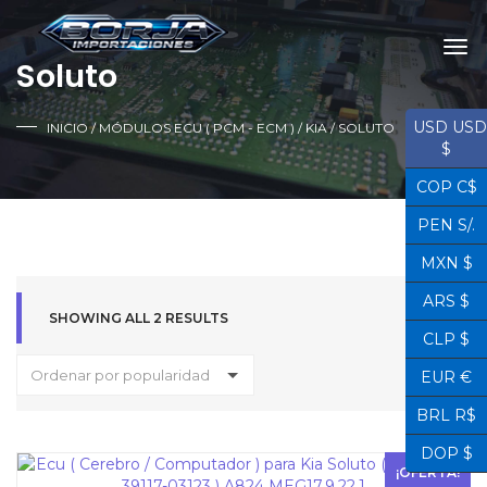
Soluto
USD USD
INICIO
/
MÓDULOS ECU ( PCM - ECM )
/
KIA
/ SOLUTO
$
COP C$
PEN S/.
MXN $
ARS $
SHOWING ALL 2 RESULTS
CLP $
Ordenar por popularidad
EUR €
BRL R$
DOP $
¡OFERTA!