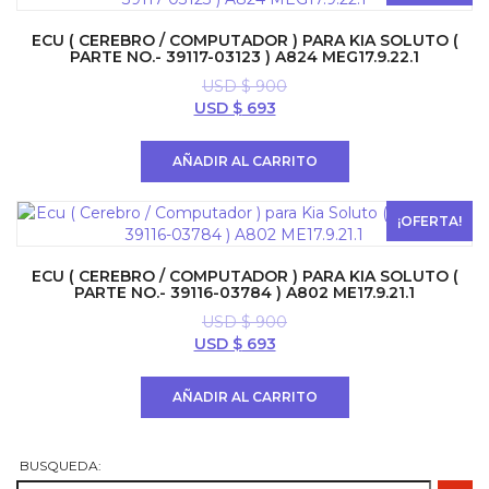
ECU ( CEREBRO / COMPUTADOR ) PARA KIA SOLUTO (
PARTE NO.- 39117-03123 ) A824 MEG17.9.22.1
USD $
900
El
El
USD $
693
precio
precio
original
actual
AÑADIR AL CARRITO
era:
es:
USD
USD
$ 900.
$ 693.
¡OFERTA!
ECU ( CEREBRO / COMPUTADOR ) PARA KIA SOLUTO (
PARTE NO.- 39116-03784 ) A802 ME17.9.21.1
USD $
900
El
El
USD $
693
precio
precio
original
actual
AÑADIR AL CARRITO
era:
es:
USD
USD
$ 900.
$ 693.
BUSQUEDA: