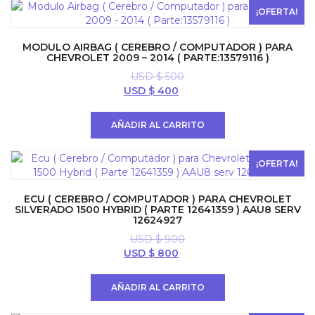
¡OFERTA!
MODULO AIRBAG ( CEREBRO / COMPUTADOR ) PARA
CHEVROLET 2009 – 2014 ( PARTE:13579116 )
USD $
500
El
El
USD $
400
precio
precio
original
actual
AÑADIR AL CARRITO
era:
es:
USD
USD
$ 500.
$ 400.
¡OFERTA!
ECU ( CEREBRO / COMPUTADOR ) PARA CHEVROLET
SILVERADO 1500 HYBRID ( PARTE 12641359 ) AAU8 SERV
12624927
USD $
900
El
El
USD $
800
precio
precio
original
actual
AÑADIR AL CARRITO
era:
es:
USD
USD