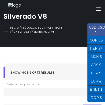
Silverado V8
USD USD
INICIO
/
MÓDULOS ECU ( PCM - ECM
)
/
CHEVROLET
/ SILVERADO V8
$
COP C$
PEN S/.
MXN $
ARS $
SHOWING 1–6 OF 13 RESULTS
CLP $
EUR €
BRL R$
DOP $