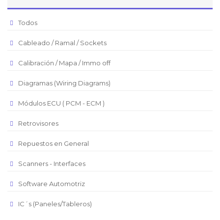
Peso Argentino
Todos
Peso Chileno
Cableado / Ramal / Sockets
Euro
Real Brasilero
Calibración / Mapa / Immo off
Republica Domincana
Diagramas (Wiring Diagrams)
Módulos ECU ( PCM - ECM )
Retrovisores
Repuestos en General
Scanners - Interfaces
Software Automotriz
IC´s (Paneles/Tableros)