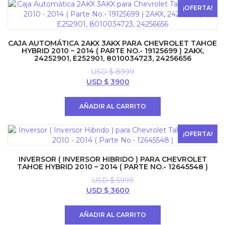
$ 900.
$ 800.
¡OFERTA!
CAJA AUTOMÁTICA 2AKX 3AKX PARA CHEVROLET TAHOE
HYBRID 2010 – 2014 ( PARTE NO.- 19125699 ) 2AKX,
24252901, E252901, 8010034723, 24256656
USD $
8999
El
El
USD $
3900
precio
precio
original
actual
AÑADIR AL CARRITO
era:
es:
USD
USD
$ 8999.
$ 3900.
¡OFERTA!
INVERSOR ( INVERSOR HIBRIDO ) PARA CHEVROLET
TAHOE HYBRID 2010 – 2014 ( PARTE NO.- 12645548 )
USD $
5999
El
El
USD $
3600
precio
precio
original
actual
AÑADIR AL CARRITO
era:
es: