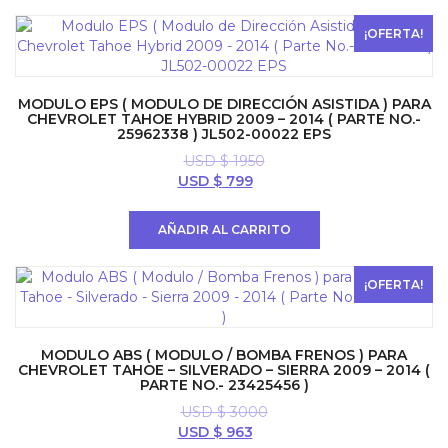
USD
USD
$ 5999.
$ 3600.
¡OFERTA!
MODULO EPS ( MODULO DE DIRECCIÓN ASISTIDA ) PARA
CHEVROLET TAHOE HYBRID 2009 – 2014 ( PARTE NO.-
25962338 ) JL502-00022 EPS
USD $
1950
El
El
USD $
799
precio
precio
original
actual
AÑADIR AL CARRITO
era:
es:
USD
USD
$ 1950.
$ 799.
¡OFERTA!
MODULO ABS ( MODULO / BOMBA FRENOS ) PARA
CHEVROLET TAHOE – SILVERADO – SIERRA 2009 – 2014 (
PARTE NO.- 23425456 )
USD $
3000
El
El
USD $
963