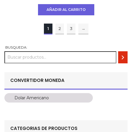
precio
precio
original
actual
AÑADIR AL CARRITO
era:
es:
USD
USD
$ 3000.
$ 963.
1
2
3
→
BUSQUEDA:
CONVERTIDOR MONEDA
Dolar Americano
Dolar Americano
Peso Colombiano
Sol Peruano
CATEGORIAS DE PRODUCTOS
Pesos Mexicanos