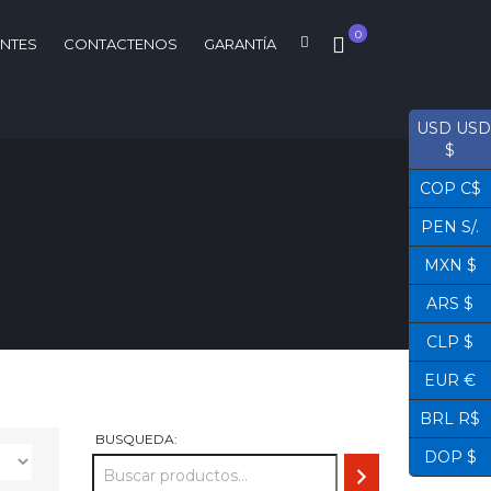
0
ENTES
CONTACTENOS
GARANTÍA
USD USD
$
COP C$
PEN S/.
MXN $
ARS $
CLP $
EUR €
BRL R$
BUSQUEDA:
DOP $