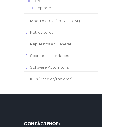
Ford
Explorer
Módulos ECU ( PCM - ECM )
Retrovisores
Repuestos en General
Scanners - Interfaces
Software Automotriz
IC´s (Paneles/Tableros)
CONTÁCTENOS: