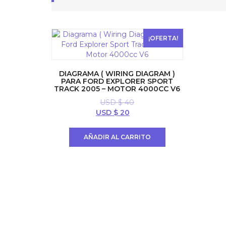
¡OFERTA!
DIAGRAMA ( WIRING DIAGRAM )
PARA FORD EXPLORER SPORT
TRACK 2005 – MOTOR 4000CC V6
USD $
40
El
El
USD $
20
precio
precio
original
actual
AÑADIR AL CARRITO
era:
es:
USD
USD
$ 40.
$ 20.