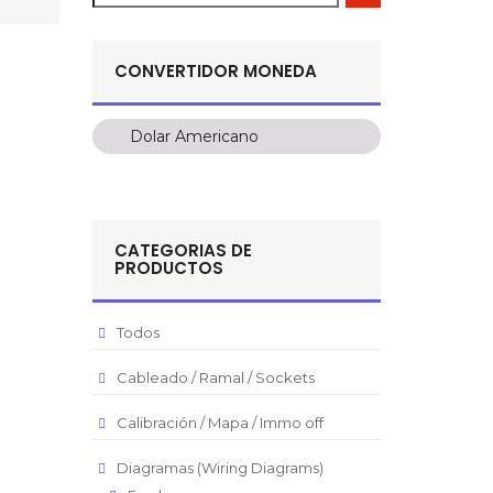
CONVERTIDOR MONEDA
Dolar Americano
Dolar Americano
Peso Colombiano
Sol Peruano
CATEGORIAS DE
Pesos Mexicanos
PRODUCTOS
Peso Argentino
Peso Chileno
Todos
Euro
Cableado / Ramal / Sockets
Real Brasilero
Calibración / Mapa / Immo off
Republica Domincana
Diagramas (Wiring Diagrams)