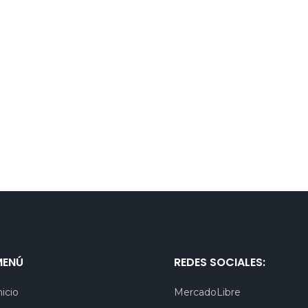
MENÚ
REDES SOCIALES:
nicio
MercadoLibre