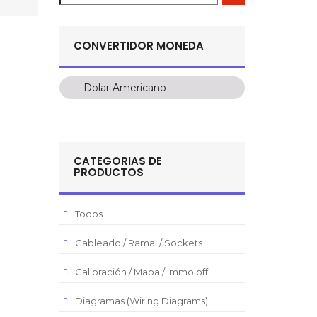
CONVERTIDOR MONEDA
Dolar Americano
Dolar Americano
Peso Colombiano
Sol Peruano
CATEGORIAS DE
Pesos Mexicanos
PRODUCTOS
Peso Argentino
Peso Chileno
Todos
Euro
Cableado / Ramal / Sockets
Real Brasilero
Calibración / Mapa / Immo off
Republica Domincana
Diagramas (Wiring Diagrams)