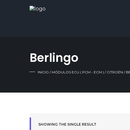
Berlingo
INICIO
/
MÓDULOS ECU ( PCM - ECM )
/
CITROËN
/ B
SHOWING THE SINGLE RESULT