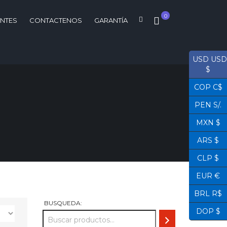
0
ENTES
CONTACTENOS
GARANTÍA
USD USD
$
COP C$
PEN S/.
MXN $
ARS $
CLP $
EUR €
BRL R$
BUSQUEDA:
DOP $