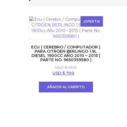
¡OFERTA!
ECU ( CEREBRO / COMPUTADOR )
PARA CITROEN BERLINGO 1.9L
DIESEL 1900CC AÑO 2010 – 2015 (
PARTE NO. 9650359580 )
USD $
900
El
El
USD $
700
precio
precio
original
actual
AÑADIR AL CARRITO
era:
es:
USD
USD
$ 900.
$ 700.