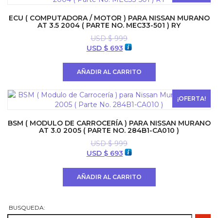
ECU ( COMPUTADORA / MOTOR ) PARA NISSAN MURANO
AT 3.5 2004 ( PARTE NO. MEC33-501 ) RY
USD $
999
El
El
USD $
693
precio
precio
original
actual
AÑADIR AL CARRITO
era:
es:
USD
USD
$ 999.
$ 693.
¡OFERTA!
BSM ( MODULO DE CARROCERÍA ) PARA NISSAN MURANO
AT 3.0 2005 ( PARTE NO. 284B1-CA010 )
USD $
999
El
El
USD $
693
precio
precio
original
actual
AÑADIR AL CARRITO
era:
es:
USD
USD
$ 999.
$ 693.
BUSQUEDA: