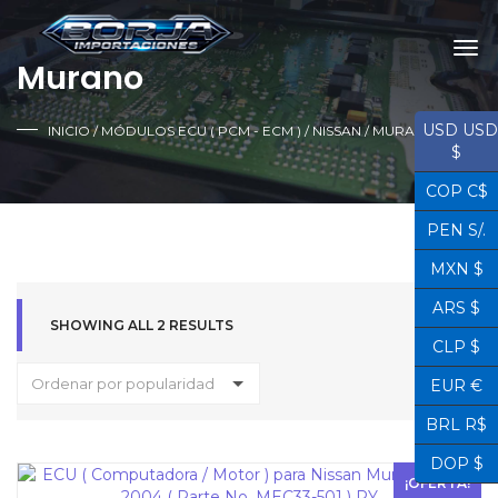
Murano
USD USD
INICIO
/
MÓDULOS ECU ( PCM - ECM )
/
NISSAN
/ MURANO
$
COP C$
PEN S/.
MXN $
ARS $
SHOWING ALL 2 RESULTS
CLP $
Ordenar por popularidad
EUR €
BRL R$
DOP $
¡OFERTA!