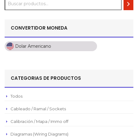
CONVERTIDOR MONEDA
Dolar Americano
Dolar Americano
Peso Colombiano
Sol Peruano
CATEGORIAS DE PRODUCTOS
Pesos Mexicanos
Peso Argentino
Todos
Peso Chileno
Cableado / Ramal / Sockets
Euro
Real Brasilero
Calibración / Mapa / Immo off
Republica Domincana
Diagramas (Wiring Diagrams)