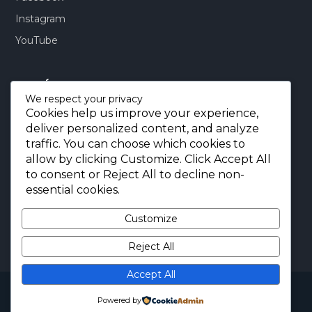
Instagram
YouTube
CONTÁCTENOS:
We respect your privacy
Cookies help us improve your experience,
Quito-Ecuador:
+593 99 803 7777
deliver personalized content, and analyze
Llamadas:
+593 99 803 7777
traffic. You can choose which cookies to
Miami-USA:
+1 (872) 295 6069
allow by clicking
Customize
. Click
Accept All
to consent or
Reject All
to decline non-
E-mail.:
info@borjaimportaciones.com
essential cookies.
© 2026 BORJA Importaciones
Customize
Reject All
Accept All
Copyright © 2026 BORJA Importaciones. All Rights
Reserved.
Powered by
Diseñada por
BORJA IMPORTACIONES