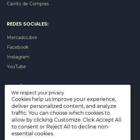
Carrito de Compras
REDES SOCIALES:
MercadoLibre
Facebook
Instagram
YouTube
CONTÁCTENOS:
We respect your privacy
Cookies help us improve your experience,
Quito-Ecuador:
+593 99 803 7777
deliver personalized content, and analyze
Llamadas:
+593 99 803 7777
traffic. You can choose which cookies to
Miami-USA:
+1 (872) 295 6069
allow by clicking
Customize
. Click
Accept All
to consent or
Reject All
to decline non-
E-mail.:
info@borjaimportaciones.com
essential cookies.
© 2026 BORJA Importaciones