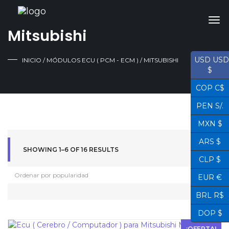
Mitsubishi
USD USD
INICIO
/
MÓDULOS ECU ( PCM - ECM )
/ MITSUBISHI
$
COP C$
PEN S/.
MXN $
ARS $
SHOWING 1–6 OF 16 RESULTS
CLP $
EUR €
BRL R$
DOP $
¡OFERTA!