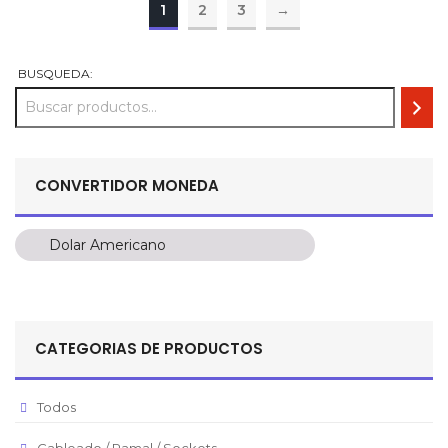
1
2
3
→
BUSQUEDA:
CONVERTIDOR MONEDA
Dolar Americano
Dolar Americano
Peso Colombiano
Sol Peruano
CATEGORIAS DE PRODUCTOS
Pesos Mexicanos
Peso Argentino
Todos
Peso Chileno