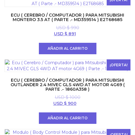
ECU ( CEREBRO / COMPUTADOR ) PARA MITSUBISHI
MONTERO 3.5 AT ( PARTE .- MD359514 ) E2T68685
USD $
990
El
El
USD $
891
precio
precio
original
actual
AÑADIR AL CARRITO
era:
es:
USD
USD
$ 990.
$ 891.
¡OFERTA!
ECU ( CEREBRO / COMPUTADOR ) PARA MITSUBISHI
OUTLANDER 2.4 MIVEC GLS 4WD AT MOTOR 4G69 (
PARTE .- 1860A358 )
USD $
1000
El
El
USD $
900
precio
precio
original
actual
AÑADIR AL CARRITO
era:
es:
USD
USD
$ 1000.
$ 900.
¡OFERTA!