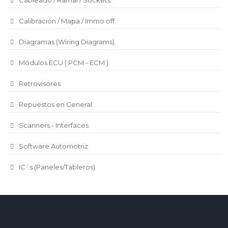
Cableado / Ramal / Sockets
Euro
Real Brasilero
Calibración / Mapa / Immo off
Republica Domincana
Diagramas (Wiring Diagrams)
Módulos ECU ( PCM - ECM )
Retrovisores
Repuestos en General
Scanners - Interfaces
Software Automotriz
IC´s (Paneles/Tableros)