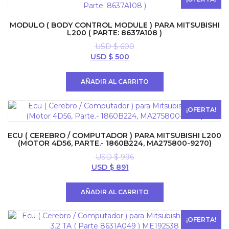
MODULO ( BODY CONTROL MODULE ) PARA MITSUBISHI
L200 ( PARTE: 8637A108 )
USD $
600
El
El
USD $
500
precio
precio
original
actual
AÑADIR AL CARRITO
era:
es:
USD
USD
$ 600.
$ 500.
¡OFERTA!
ECU ( CEREBRO / COMPUTADOR ) PARA MITSUBISHI L200
(MOTOR 4D56, PARTE.- 1860B224, MA275800-9270)
USD $
996
El
El
USD $
891
precio
precio
original
actual
AÑADIR AL CARRITO
era:
es:
USD
USD
$ 996.
$ 891.
¡OFERTA!