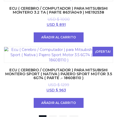
ECU ( CEREBRO / COMPUTADOR ) PARA MITSUBISHI
MONTERO 3.2 TA ( PARTE 8631A049 ) ME192538
USD $
1000
El
El
USD $
891
precio
precio
original
actual
AÑADIR AL CARRITO
era:
es:
USD
USD
$ 1000.
$ 891.
¡OFERTA!
ECU ( CEREBRO / COMPUTADOR ) PARA MITSUBISHI
MONTERO SPORT ( NATIVA ) PAJERO SPORT MOTOR 3.5
6G74 ( PARTE .- 1860B110 )
USD $
1299
El
El
USD $
963
precio
precio
original
actual
AÑADIR AL CARRITO
era:
es:
USD
USD
$ 1299.
$ 963.