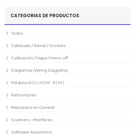
Sol Peruano
CATEGORIAS DE PRODUCTOS
Pesos Mexicanos
Peso Argentino
Todos
Peso Chileno
Cableado / Ramal / Sockets
Euro
Real Brasilero
Calibración / Mapa / Immo off
Republica Domincana
Diagramas (Wiring Diagrams)
Módulos ECU ( PCM - ECM )
Retrovisores
Repuestos en General
Scanners - Interfaces
Software Automotriz