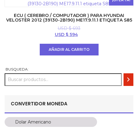
ECU ( CEREBRO / COMPUTADOR ) PARA HYUNDAI
VELOSTER 2012 (39130-2B190) ME17.9.11.1 ETIQUETA S85
USD $
693
El
El
USD $
594
precio
precio
original
actual
AÑADIR AL CARRITO
era:
es:
USD
USD
$ 693.
$ 594.
BUSQUEDA:
CONVERTIDOR MONEDA
Dolar Americano
Dolar Americano
Peso Colombiano