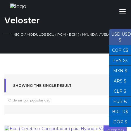
Veloster
USD USD
INICIO
/
MÓDULOS ECU ( PCM - ECM )
/
HYUNDAI
/ VELOSTER
$
COP C$
PEN S/.
MXN $
ARS $
SHOWING THE SINGLE RESULT
CLP $
EUR €
BRL R$
DOP $
¡OFERTA!