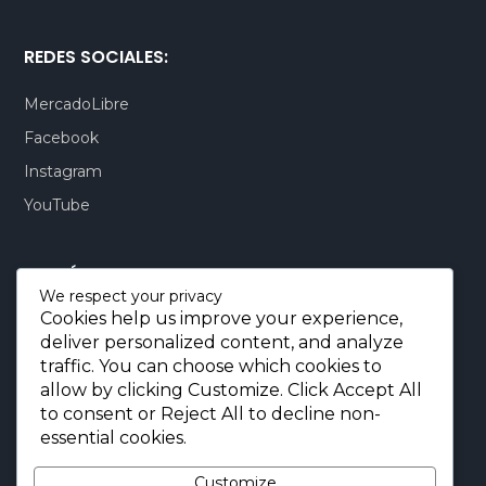
REDES SOCIALES:
MercadoLibre
Facebook
Instagram
YouTube
CONTÁCTENOS:
We respect your privacy
Cookies help us improve your experience,
Quito-Ecuador:
+593 99 803 7777
deliver personalized content, and analyze
Llamadas:
+593 99 803 7777
traffic. You can choose which cookies to
Miami-USA:
+1 (872) 295 6069
allow by clicking
Customize
. Click
Accept All
to consent or
Reject All
to decline non-
E-mail.:
info@borjaimportaciones.com
essential cookies.
© 2026 BORJA Importaciones
Customize