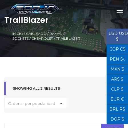
TrailBlazer
USD USD
INICIO
/
CABLEADO / RAMAL /
SOCKETS
/
CHEVROLET
/ TRAILBLAZER
$
COP C$
PEN S/.
MXN $
ARS $
SHOWING ALL 2 RESULTS
CLP $
EUR €
Ordenar por popularidad
BRL R$
DOP $