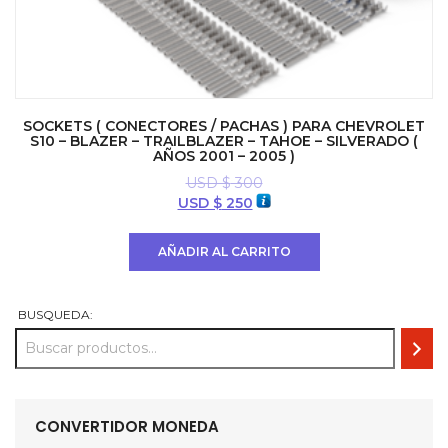
SOCKETS ( CONECTORES / PACHAS ) PARA CHEVROLET
S10 – BLAZER – TRAILBLAZER – TAHOE – SILVERADO (
AÑOS 2001 – 2005 )
USD $
300
El
El
USD $
250
precio
precio
original
actual
AÑADIR AL CARRITO
era:
es:
USD
USD
$ 300.
$ 250.
BUSQUEDA:
CONVERTIDOR MONEDA