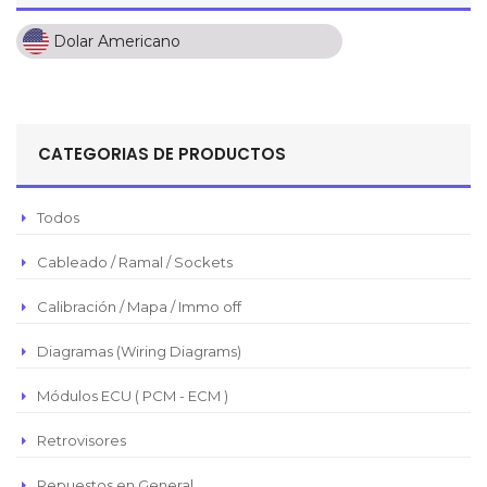
Dolar Americano
Dolar Americano
Peso Colombiano
Sol Peruano
CATEGORIAS DE PRODUCTOS
Pesos Mexicanos
Peso Argentino
Todos
Peso Chileno
Cableado / Ramal / Sockets
Euro
Real Brasilero
Calibración / Mapa / Immo off
Republica Domincana
Diagramas (Wiring Diagrams)
Módulos ECU ( PCM - ECM )
Retrovisores
Repuestos en General