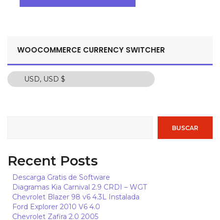
WOOCOMMERCE CURRENCY SWITCHER
USD, USD $
USD, USD $
COP, C$
PEN, S/.
BUSCAR
MXN, $
ARS, $
Recent Posts
CLP, $
Descarga Gratis de Software
EUR, €
Diagramas Kia Carnival 2.9 CRDI – WGT
Chevrolet Blazer 98 v6 4.3L Instalada
BRL, R$
Ford Explorer 2010 V6 4.0
DOP, $
Chevrolet Zafira 2.0 2005