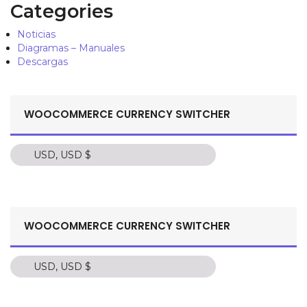
Categories
Noticias
Diagramas – Manuales
Descargas
WOOCOMMERCE CURRENCY SWITCHER
USD, USD $
USD, USD $
COP, C$
PEN, S/.
WOOCOMMERCE CURRENCY SWITCHER
MXN, $
ARS, $
USD, USD $
USD, USD $
CLP, $
COP, C$
EUR, €