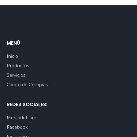
PEN, S/.
BRL, R$
MXN, $
DOP, $
ARS, $
CLP, $
MENÚ
EUR, €
Inicio
BRL, R$
Productos
DOP, $
Servicios
Carrito de Compras
REDES SOCIALES:
MercadoLibre
Facebook
Instagram