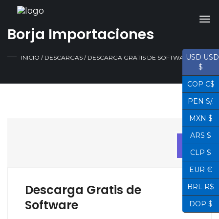
Borja Importaciones
USD USD
INICIO
/
DESCARGAS
/ DESCARGA GRATIS DE SOFTWARE
$
COP C$
PEN S/.
MXN $
ARS $
14
ABR
CLP $
EUR €
Descarga Gratis de
BRL R$
Software
DOP $