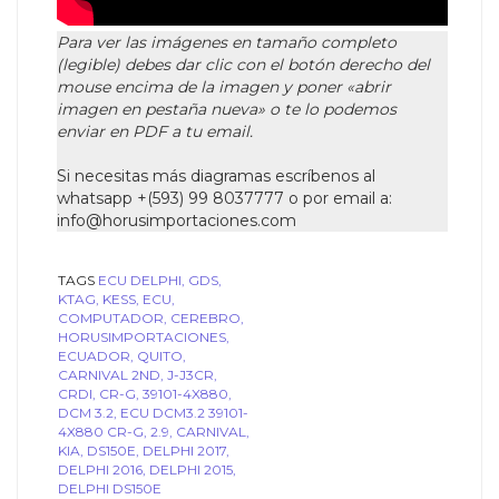
Para ver las imágenes en tamaño completo
(legible) debes dar clic con el botón derecho del
mouse encima de la imagen y poner «abrir
imagen en pestaña nueva» o te lo podemos
enviar en PDF a tu email.
Si necesitas más diagramas escríbenos al
whatsapp +(593) 99 8037777 o por email a:
info@horusimportaciones.com
TAGS
ECU DELPHI,
GDS,
KTAG,
KESS,
ECU,
COMPUTADOR,
CEREBRO,
HORUSIMPORTACIONES,
ECUADOR,
QUITO,
CARNIVAL 2ND,
J-J3CR,
CRDI,
CR-G,
39101-4X880,
DCM 3.2,
ECU DCM3.2 39101-
4X880 CR-G,
2.9,
CARNIVAL,
KIA,
DS150E,
DELPHI 2017,
DELPHI 2016,
DELPHI 2015,
DELPHI DS150E