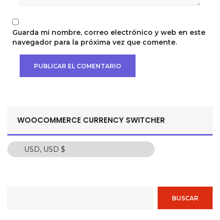
Guarda mi nombre, correo electrónico y web en este
navegador para la próxima vez que comente.
WOOCOMMERCE CURRENCY SWITCHER
USD, USD $
USD, USD $
COP, C$
PEN, S/.
BUSCAR
MXN, $
ARS, $