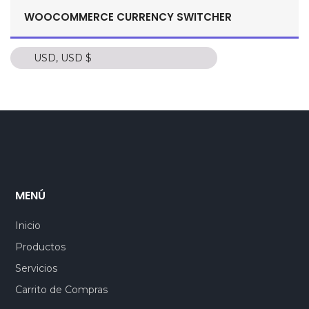
WOOCOMMERCE CURRENCY SWITCHER
MXN, $
ARS, $
USD, USD $
USD, USD $
CLP, $
COP, C$
EUR, €
PEN, S/.
BRL, R$
MXN, $
DOP, $
ARS, $
CLP, $
MENÚ
EUR, €
Inicio
BRL, R$
Productos
DOP, $
Servicios
Carrito de Compras