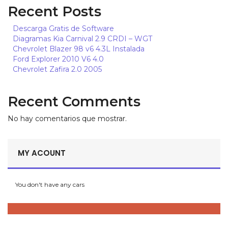
Recent Posts
CLP, $
Descarga Gratis de Software
EUR, €
Diagramas Kia Carnival 2.9 CRDI – WGT
Chevrolet Blazer 98 v6 4.3L Instalada
BRL, R$
Ford Explorer 2010 V6 4.0
DOP, $
Chevrolet Zafira 2.0 2005
Recent Comments
No hay comentarios que mostrar.
MY ACOUNT
You don't have any cars