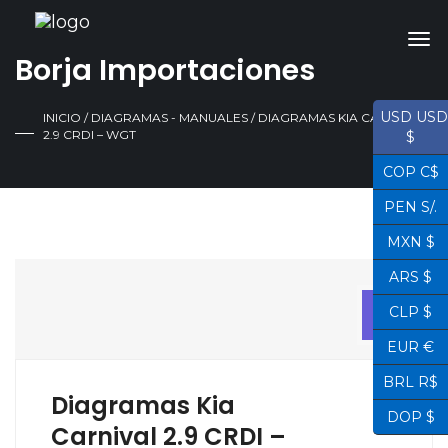
Borja Importaciones
USD USD
INICIO
/
DIAGRAMAS - MANUALES
/ DIAGRAMAS KIA CARNIVAL
2.9 CRDI – WGT
$
COP C$
PEN S/.
MXN $
ARS $
12
CLP $
ABR
EUR €
BRL R$
Diagramas Kia
DOP $
Carnival 2.9 CRDI –