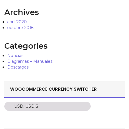
Archives
abril 2020
octubre 2016
Categories
Noticias
Diagramas – Manuales
Descargas
WOOCOMMERCE CURRENCY SWITCHER
USD, USD $
USD, USD $
COP, C$
PEN, S/.