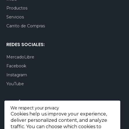
Productos
DOP, $
Servicios
Carrito de Compras
REDES SOCIALES:
MercadoLibre
Facebook
Instagram
YouTube
CONTÁCTENOS:
We respect your privacy
Cookies help us improve your experience,
Quito-Ecuador:
+593 99 803 7777
deliver personalized content, and analyze
Llamadas:
+593 99 803 7777
traffic. You can choose which cookies to