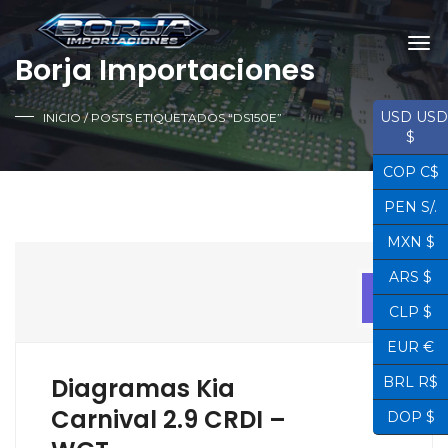
Borja Importaciones
USD USD
INICIO
/ POSTS ETIQUETADOS “DS150E”
$
COP C$
PEN S/.
MXN $
ARS $
12
ABR
CLP $
EUR €
Diagramas Kia
BRL R$
Carnival 2.9 CRDI –
DOP $