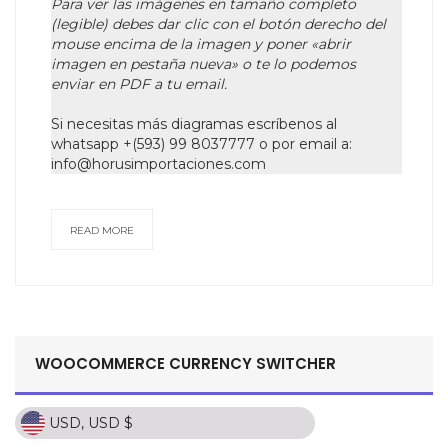
Para ver las imágenes en tamaño completo
(legible) debes dar clic con el botón derecho del
mouse encima de la imagen y poner «abrir
imagen en pestaña nueva» o te lo podemos
enviar en PDF a tu email.
Si necesitas más diagramas escríbenos al
whatsapp +(593) 99 8037777 o por email a:
info@horusimportaciones.com
READ MORE
WOOCOMMERCE CURRENCY SWITCHER
USD, USD $
USD, USD $