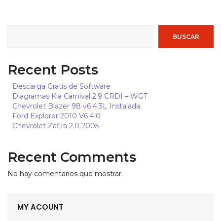
COP, C$
PEN, S/.
BUSCAR
MXN, $
ARS, $
Recent Posts
CLP, $
Descarga Gratis de Software
EUR, €
Diagramas Kia Carnival 2.9 CRDI – WGT
Chevrolet Blazer 98 v6 4.3L Instalada
BRL, R$
Ford Explorer 2010 V6 4.0
DOP, $
Chevrolet Zafira 2.0 2005
Recent Comments
No hay comentarios que mostrar.
MY ACOUNT