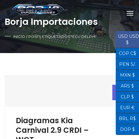
Borja Importaciones
USD USD
INICIO
/ POSTS ETIQUETADOS “ECU DELPHI”
$
COP C$
PEN S/.
MXN $
ARS $
12
ABR
CLP $
EUR €
Diagramas Kia
BRL R$
Carnival 2.9 CRDI –
DOP $