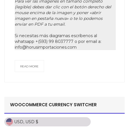
Para ver las imágenes en tamaño completo
(legible) debes dar clic con el botón derecho del
mouse encima de la imagen y poner «abrir
imagen en pestaña nueva» o te lo podemos
enviar en PDF a tu email.
Si necesitas más diagramas escríbenos al
whatsapp +(593) 99 8037777 o por email a:
info@horusimportaciones.com
READ MORE
WOOCOMMERCE CURRENCY SWITCHER
USD, USD $
USD, USD $