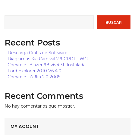
COP, C$
PEN, S/.
BUSCAR
MXN, $
ARS, $
Recent Posts
CLP, $
Descarga Gratis de Software
EUR, €
Diagramas Kia Carnival 2.9 CRDI – WGT
Chevrolet Blazer 98 v6 4.3L Instalada
BRL, R$
Ford Explorer 2010 V6 4.0
DOP, $
Chevrolet Zafira 2.0 2005
Recent Comments
No hay comentarios que mostrar.
MY ACOUNT