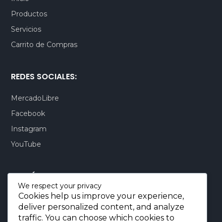
Productos
DOP, $
Servicios
Carrito de Compras
REDES SOCIALES:
MercadoLibre
Facebook
Instagram
YouTube
CONTÁCTENOS:
We respect your privacy
Cookies help us improve your experience,
Quito-Ecuador:
+593 99 803 7777
deliver personalized content, and analyze
Llamadas:
+593 99 803 7777
traffic. You can choose which cookies to