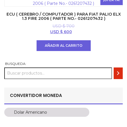
ECU ( CEREBRO / COMPUTADOR ) PARA FIAT PALIO ELX
1.3 FIRE 2006 ( PARTE NO.- 0261207432 )
USD $
700
El
El
USD $
600
precio
precio
original
actual
AÑADIR AL CARRITO
era:
es:
USD
USD
$ 700.
$ 600.
BUSQUEDA:
CONVERTIDOR MONEDA
Dolar Americano
Dolar Americano
Peso Colombiano