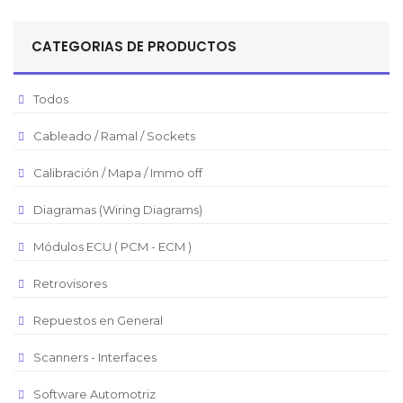
Sol Peruano
CATEGORIAS DE PRODUCTOS
Pesos Mexicanos
Peso Argentino
Todos
Peso Chileno
Cableado / Ramal / Sockets
Euro
Real Brasilero
Calibración / Mapa / Immo off
Republica Domincana
Diagramas (Wiring Diagrams)
Módulos ECU ( PCM - ECM )
Retrovisores
Repuestos en General
Scanners - Interfaces
Software Automotriz