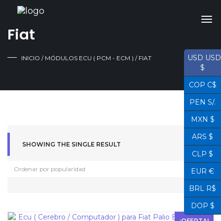
Fiat
USD USD
INICIO
/
MÓDULOS ECU ( PCM - ECM )
/ FIAT
$
COP C$
PEN S/.
MXN $
ARS $
SHOWING THE SINGLE RESULT
CLP $
EUR €
BRL R$
DOP $
¡OFERTA!