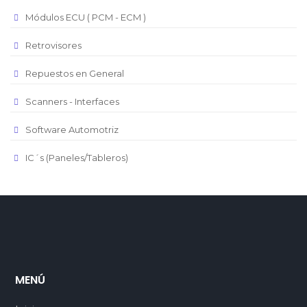
Módulos ECU ( PCM - ECM )
Retrovisores
Repuestos en General
Scanners - Interfaces
Software Automotriz
IC´s (Paneles/Tableros)
MENÚ