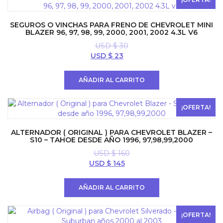
SEGUROS O VINCHAS PARA FRENO DE CHEVROLET MINI
BLAZER 96, 97, 98, 99, 2000, 2001, 2002 4.3L V6
USD $
30
El
El
USD $
23
precio
precio
original
actual
AÑADIR AL CARRITO
era:
es:
USD
USD
$ 30.
$ 23.
¡OFERTA!
ALTERNADOR ( ORIGINAL ) PARA CHEVROLET BLAZER –
S10 – TAHOE DESDE AÑO 1996, 97,98,99,2000
USD $
160
El
El
USD $
145
precio
precio
original
actual
AÑADIR AL CARRITO
era:
es:
USD
USD
$ 160.
$ 145.
¡OFERTA!