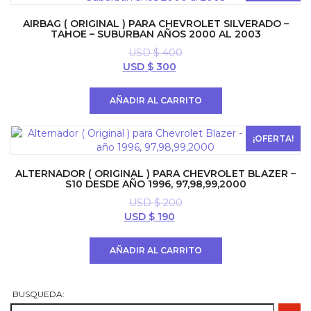
AIRBAG ( ORIGINAL ) PARA CHEVROLET SILVERADO –
TAHOE – SUBURBAN AÑOS 2000 AL 2003
USD $
400
El
El
USD $
300
precio
precio
original
actual
AÑADIR AL CARRITO
era:
es:
USD
USD
$ 400.
$ 300.
¡OFERTA!
ALTERNADOR ( ORIGINAL ) PARA CHEVROLET BLAZER –
S10 DESDE AÑO 1996, 97,98,99,2000
USD $
200
El
El
USD $
190
precio
precio
original
actual
AÑADIR AL CARRITO
era:
es:
USD
USD
$ 200.
$ 190.
BUSQUEDA: