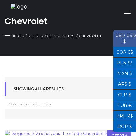
Chevrolet
USD USD
INICIO
/
REPUESTOS EN GENERAL
/ CHEVROLET
$
COP C$
PEN S/.
MXN $
ARS $
SHOWING ALL 4 RESULTS
CLP $
EUR €
BRL R$
DOP $
¡OFERTA!