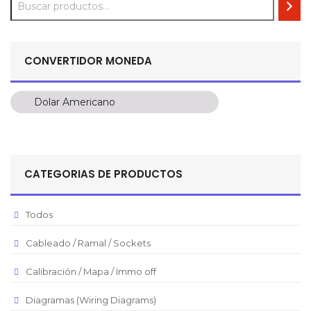
CONVERTIDOR MONEDA
Dolar Americano
Dolar Americano
Peso Colombiano
Sol Peruano
CATEGORIAS DE PRODUCTOS
Pesos Mexicanos
Peso Argentino
Todos
Peso Chileno
Cableado / Ramal / Sockets
Euro
Real Brasilero
Calibración / Mapa / Immo off
Republica Domincana
Diagramas (Wiring Diagrams)