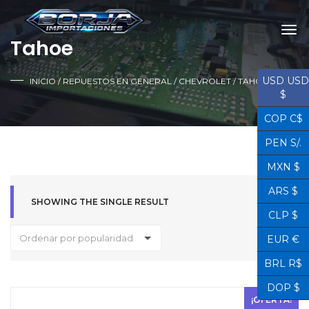
Tahoe
USD USD
INICIO
/
REPUESTOS EN GENERAL
/
CHEVROLET
/ TAHOE
$
COP C$
PEN S/.
MXN $
ARS $
SHOWING THE SINGLE RESULT
CLP $
Ordenar por popularidad
EUR €
BRL R$
DOP $
¡OFERTA!