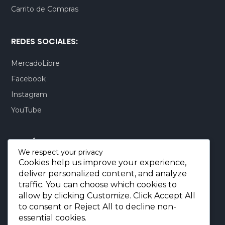
Carrito de Compras
REDES SOCIALES:
MercadoLibre
Facebook
Instagram
YouTube
CONTÁCTENOS:
We respect your privacy
Cookies help us improve your experience,
Quito-Ecuador:
+593 99 803 7777
deliver personalized content, and analyze
Llamadas:
+593 99 803 7777
traffic. You can choose which cookies to
Miami-USA:
+1 (872) 295 6069
allow by clicking
Customize
. Click
Accept All
to consent or
Reject All
to decline non-
E-mail.:
info@borjaimportaciones.com
essential cookies.
© 2026 BORJA Importaciones