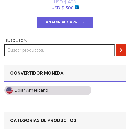
USD $
400
El
El
USD $
300
precio
precio
original
actual
AÑADIR AL CARRITO
era:
es:
USD
USD
$ 400.
$ 300.
BUSQUEDA:
CONVERTIDOR MONEDA
Dolar Americano
Dolar Americano
Peso Colombiano
Sol Peruano
CATEGORIAS DE PRODUCTOS
Pesos Mexicanos