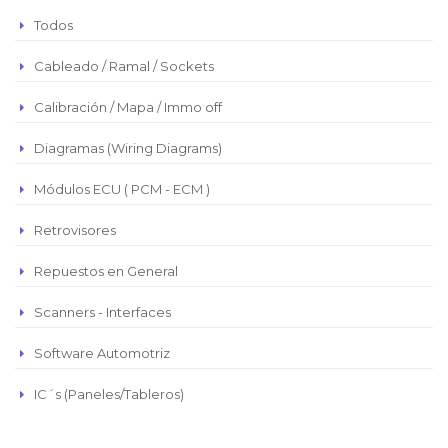
Peso Argentino
Todos
Peso Chileno
Cableado / Ramal / Sockets
Euro
Real Brasilero
Calibración / Mapa / Immo off
Republica Domincana
Diagramas (Wiring Diagrams)
Módulos ECU ( PCM - ECM )
Retrovisores
Repuestos en General
Scanners - Interfaces
Software Automotriz
IC´s (Paneles/Tableros)