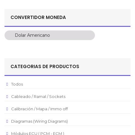
CONVERTIDOR MONEDA
Dolar Americano
Dolar Americano
Peso Colombiano
Sol Peruano
CATEGORIAS DE PRODUCTOS
Pesos Mexicanos
Peso Argentino
Todos
Peso Chileno
Cableado / Ramal / Sockets
Euro
Real Brasilero
Calibración / Mapa / Immo off
Republica Domincana
Diagramas (Wiring Diagrams)
Módulos ECU ( PCM - ECM )