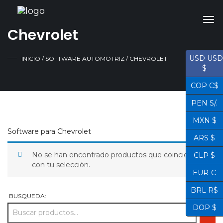
Chevrolet
USD USD
INICIO
/
SOFTWARE AUTOMOTRIZ
/ CHEVROLET
$
COP C$
PEN S/.
MXN $
Software para Chevrolet
ARS $
No se han encontrado productos que coincidan
CLP $
con tu selección.
EUR €
BRL R$
BUSQUEDA:
DOP $