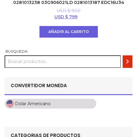
0281013238 03G906021LD 0281013187 EDC16U34
USD $
900
El
El
USD $
799
precio
precio
original
actual
AÑADIR AL CARRITO
era:
es:
USD
USD
$ 900.
$ 799.
BUSQUEDA:
CONVERTIDOR MONEDA
Dolar Americano
Dolar Americano
Peso Colombiano
Sol Peruano
CATEGORIAS DE PRODUCTOS
Pesos Mexicanos