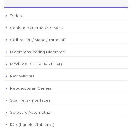
Peso Argentino
Todos
Peso Chileno
Cableado / Ramal / Sockets
Euro
Real Brasilero
Calibración / Mapa / Immo off
Republica Domincana
Diagramas (Wiring Diagrams)
Módulos ECU ( PCM - ECM )
Retrovisores
Repuestos en General
Scanners - Interfaces
Software Automotriz
IC´s (Paneles/Tableros)