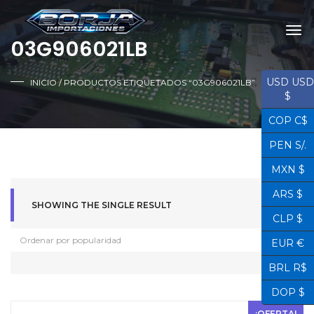
03G906021LB
USD USD
INICIO
/ PRODUCTOS ETIQUETADOS “03G906021LB”
$
COP C$
PEN S/.
MXN $
ARS $
SHOWING THE SINGLE RESULT
CLP $
EUR €
BRL R$
DOP $
¡OFERTA!