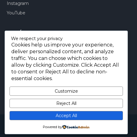
Instagram
YouTube
CONTÁCTENOS:
We respect your privacy
Cookies help us improve your experience,
Quito-Ecuador:
+593 99 803 7777
deliver personalized content, and analyze
Llamadas:
+593 99 803 7777
traffic. You can choose which cookies to
Miami-USA:
+1 (872) 295 6069
allow by clicking
Customize
. Click
Accept All
to consent or
Reject All
to decline non-
E-mail.:
info@borjaimportaciones.com
essential cookies.
© 2026 BORJA Importaciones
Customize
Reject All
Accept All
Copyright © 2026 BORJA Importaciones. All Rights
Reserved.
Powered by
Diseñada por
BORJA IMPORTACIONES