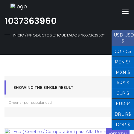
1037363960
USD USD
INICIO
/ PRODUCTOS ETIQUETADOS “1037363960”
$
COP C$
PEN S/.
MXN $
ARS $
SHOWING THE SINGLE RESULT
CLP $
EUR €
BRL R$
DOP $
¡OFERTA!