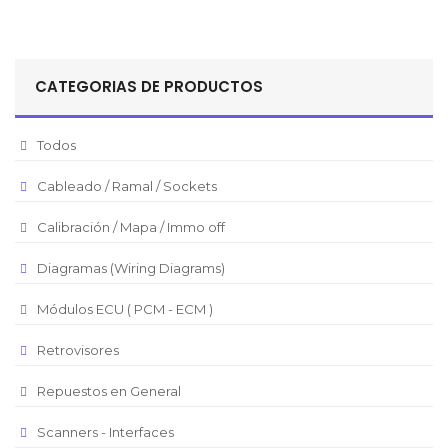
Peso Colombiano
Sol Peruano
CATEGORIAS DE PRODUCTOS
Pesos Mexicanos
Peso Argentino
Todos
Peso Chileno
Cableado / Ramal / Sockets
Euro
Real Brasilero
Calibración / Mapa / Immo off
Republica Domincana
Diagramas (Wiring Diagrams)
Módulos ECU ( PCM - ECM )
Retrovisores
Repuestos en General
Scanners - Interfaces