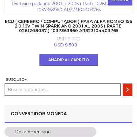
ECU ( CEREBRO / COMPUTADOR ) PARA ALFA ROMEO 156
2.0 16V TWIN SPARK AÑO 2001 AL 2005 ( PARTE:
0261208037 ) 1037363960 AR323104403765
USD $
700
El
El
USD $
500
precio
precio
original
actual
AÑADIR AL CARRITO
era:
es:
USD
USD
$ 700.
$ 500.
BUSQUEDA:
CONVERTIDOR MONEDA
Dolar Americano
Dolar Americano