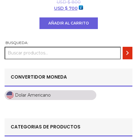
USD $
800
El
El
USD $
700
precio
precio
original
actual
AÑADIR AL CARRITO
era:
es:
USD
USD
$ 800.
$ 700.
BUSQUEDA:
CONVERTIDOR MONEDA
Dolar Americano
Dolar Americano
Peso Colombiano
Sol Peruano
CATEGORIAS DE PRODUCTOS
Pesos Mexicanos