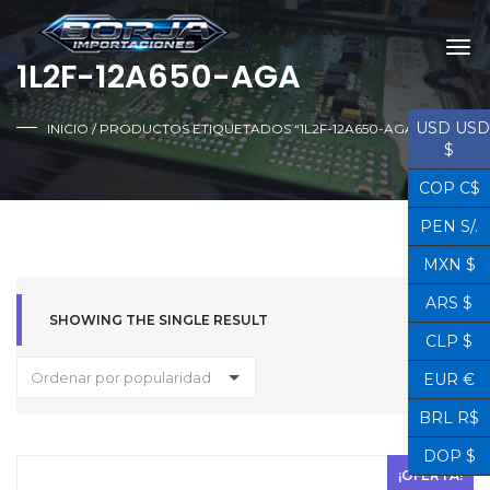
1L2F-12A650-AGA
USD USD
INICIO
/ PRODUCTOS ETIQUETADOS “1L2F-12A650-AGA”
$
COP C$
PEN S/.
MXN $
ARS $
SHOWING THE SINGLE RESULT
CLP $
Ordenar por popularidad
EUR €
BRL R$
DOP $
¡OFERTA!