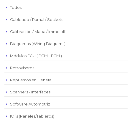
Peso Argentino
Todos
Peso Chileno
Cableado / Ramal / Sockets
Euro
Real Brasilero
Calibración / Mapa / Immo off
Republica Domincana
Diagramas (Wiring Diagrams)
Módulos ECU ( PCM - ECM )
Retrovisores
Repuestos en General
Scanners - Interfaces
Software Automotriz
IC´s (Paneles/Tableros)