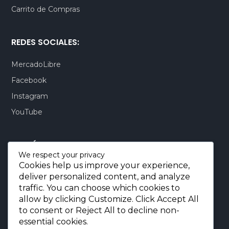
Carrito de Compras
REDES SOCIALES:
MercadoLibre
Facebook
Instagram
YouTube
CONTÁCTENOS:
We respect your privacy
Cookies help us improve your experience,
Quito-Ecuador:
+593 99 803 7777
deliver personalized content, and analyze
Llamadas:
+593 99 803 7777
traffic. You can choose which cookies to
Miami-USA:
+1 (872) 295 6069
allow by clicking
Customize
. Click
Accept All
to consent or
Reject All
to decline non-
E-mail.:
info@borjaimportaciones.com
essential cookies.
© 2026 BORJA Importaciones