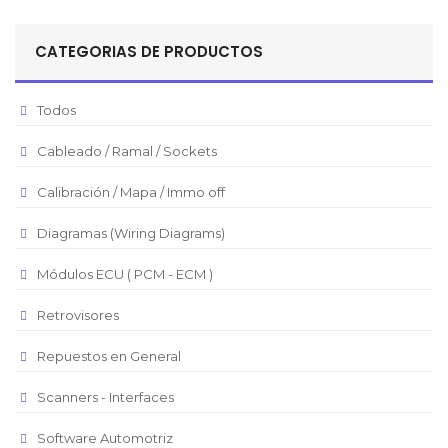
Sol Peruano
CATEGORIAS DE PRODUCTOS
Pesos Mexicanos
Peso Argentino
Todos
Peso Chileno
Cableado / Ramal / Sockets
Euro
Real Brasilero
Calibración / Mapa / Immo off
Republica Domincana
Diagramas (Wiring Diagrams)
Módulos ECU ( PCM - ECM )
Retrovisores
Repuestos en General
Scanners - Interfaces
Software Automotriz