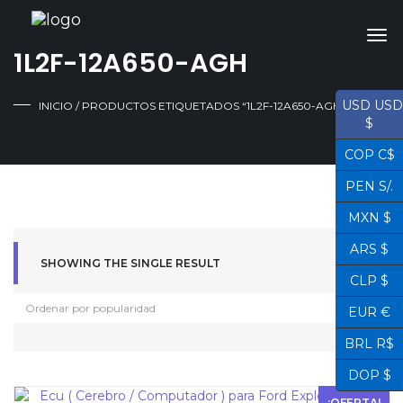
1L2F-12A650-AGH
USD USD
INICIO
/ PRODUCTOS ETIQUETADOS “1L2F-12A650-AGH”
$
COP C$
PEN S/.
MXN $
ARS $
SHOWING THE SINGLE RESULT
CLP $
EUR €
BRL R$
DOP $
¡OFERTA!