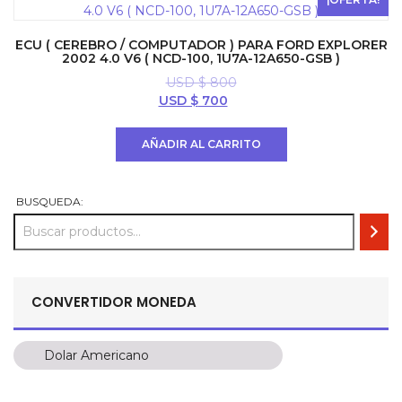
ECU ( CEREBRO / COMPUTADOR ) PARA FORD EXPLORER
2002 4.0 V6 ( NCD-100, 1U7A-12A650-GSB )
USD $
800
El
El
USD $
700
precio
precio
original
actual
AÑADIR AL CARRITO
era:
es:
USD
USD
$ 800.
$ 700.
BUSQUEDA:
CONVERTIDOR MONEDA
Dolar Americano
Dolar Americano
Peso Colombiano