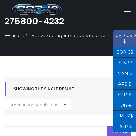
275800-4232
USD USD
INICIO
/ PRODUCTOS ETIQUETADOS “275800-4232”
$
COP C$
PEN S/.
MXN $
ARS $
SHOWING THE SINGLE RESULT
CLP $
Ordenar por popularidad
EUR €
BRL R$
DOP $
¡OFERTA!