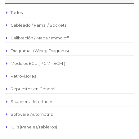
Peso Argentino
Todos
Peso Chileno
Cableado / Ramal / Sockets
Euro
Real Brasilero
Calibración / Mapa / Immo off
Republica Domincana
Diagramas (Wiring Diagrams)
Módulos ECU ( PCM - ECM )
Retrovisores
Repuestos en General
Scanners - Interfaces
Software Automotriz
IC´s (Paneles/Tableros)