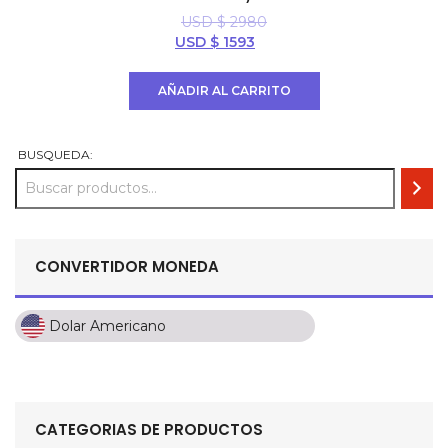
USD $
2980
El
El
USD $
1593
precio
precio
original
actual
AÑADIR AL CARRITO
era:
es:
USD
USD
$ 2980.
$ 1593.
BUSQUEDA:
CONVERTIDOR MONEDA
Dolar Americano
Dolar Americano
Peso Colombiano
Sol Peruano
CATEGORIAS DE PRODUCTOS
Pesos Mexicanos