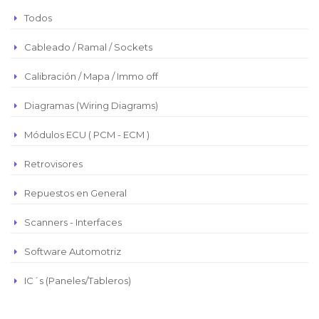
Peso Argentino
Todos
Peso Chileno
Cableado / Ramal / Sockets
Euro
Real Brasilero
Calibración / Mapa / Immo off
Republica Domincana
Diagramas (Wiring Diagrams)
Módulos ECU ( PCM - ECM )
Retrovisores
Repuestos en General
Scanners - Interfaces
Software Automotriz
IC´s (Paneles/Tableros)