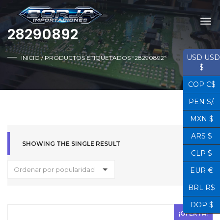
28290892
USD USD
INICIO
/ PRODUCTOS ETIQUETADOS “28290892”
$
COP C$
PEN S/.
MXN $
ARS $
SHOWING THE SINGLE RESULT
CLP $
Ordenar por popularidad
EUR €
BRL R$
DOP $
¡OFERTA!