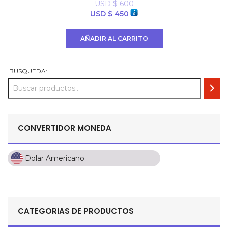
USD $
600
El
El
USD $
450
precio
precio
original
actual
AÑADIR AL CARRITO
era:
es:
USD
USD
$ 600.
$ 450.
BUSQUEDA:
CONVERTIDOR MONEDA
Dolar Americano
Dolar Americano
Peso Colombiano
Sol Peruano
CATEGORIAS DE PRODUCTOS
Pesos Mexicanos