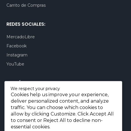
Carrito de Compras
REDES SOCIALES:
MercadoLibre
Facebook
Instagram
YouTube
CONTÁCTENOS:
We respect your privacy
Cookies help us improve your experience,
Quito-Ecuador:
+593 99 803 7777
deliver personalized content, and analyze
Llamadas:
+593 99 803 7777
traffic. You can choose which cookies to
Miami-USA:
+1 (872) 295 6069
allow by clicking
Customize
. Click
Accept All
to consent or
Reject All
to decline non-
E-mail.:
info@borjaimportaciones.com
essential cookies.
© 2026 BORJA Importaciones