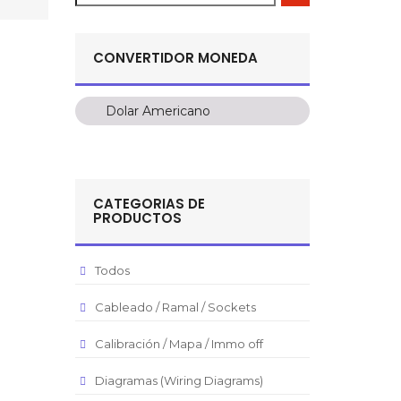
CONVERTIDOR MONEDA
Dolar Americano
Dolar Americano
Peso Colombiano
Sol Peruano
CATEGORIAS DE
Pesos Mexicanos
PRODUCTOS
Peso Argentino
Peso Chileno
Todos
Euro
Cableado / Ramal / Sockets
Real Brasilero
Calibración / Mapa / Immo off
Republica Domincana
Diagramas (Wiring Diagrams)