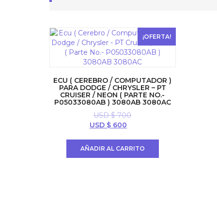
¡OFERTA!
ECU ( CEREBRO / COMPUTADOR )
PARA DODGE / CHRYSLER – PT
CRUISER / NEON ( PARTE NO.-
P05033080AB ) 3080AB 3080AC
USD $
700
El
El
USD $
600
precio
precio
original
actual
AÑADIR AL CARRITO
era:
es:
USD
USD
$ 700.
$ 600.