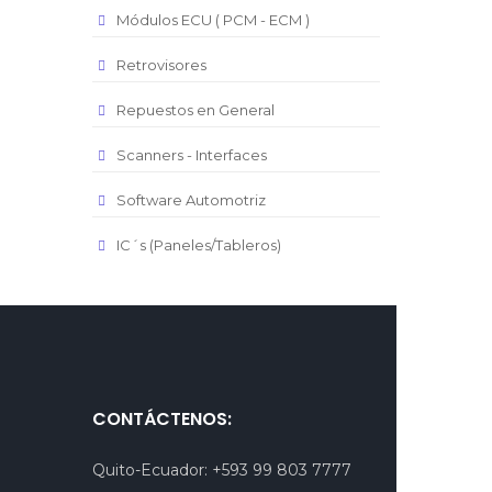
Módulos ECU ( PCM - ECM )
Retrovisores
Repuestos en General
Scanners - Interfaces
Software Automotriz
IC´s (Paneles/Tableros)
CONTÁCTENOS:
Quito-Ecuador:
+593 99 803 7777