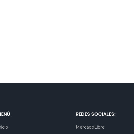
MENÚ
REDES SOCIALES:
nicio
MercadoLibre