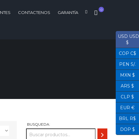
0
ENTES
CONTACTENOS
GARANTÍA
USD USD
$
COP C$
PEN S/.
MXN $
ARS $
CLP $
EUR €
BRL R$
BUSQUEDA:
DOP $