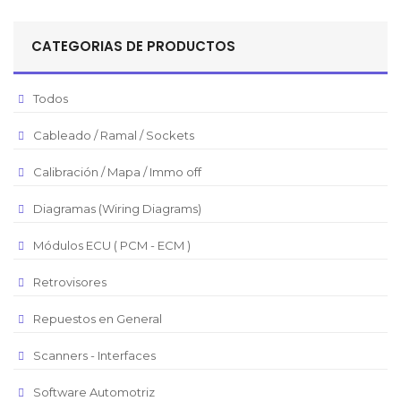
Sol Peruano
CATEGORIAS DE PRODUCTOS
Pesos Mexicanos
Peso Argentino
Todos
Peso Chileno
Cableado / Ramal / Sockets
Euro
Real Brasilero
Calibración / Mapa / Immo off
Republica Domincana
Diagramas (Wiring Diagrams)
Módulos ECU ( PCM - ECM )
Retrovisores
Repuestos en General
Scanners - Interfaces
Software Automotriz