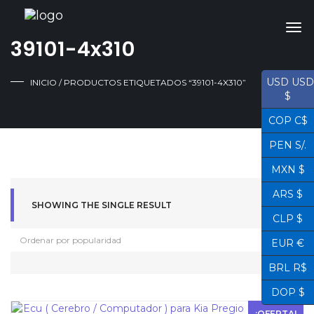
39101-4x310
USD USD
INICIO
/ PRODUCTOS ETIQUETADOS “39101-4X310”
$
COP C$
PEN S/.
MXN $
ARS $
SHOWING THE SINGLE RESULT
CLP $
EUR €
BRL R$
DOP $
¡OFERTA!