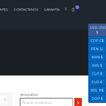
0
ENTES
CONTACTENOS
GARANTÍA
USD USD
$
COP C$
PEN S/.
MXN $
ARS $
CLP $
EUR €
BRL R$
BUSQUEDA:
DOP $