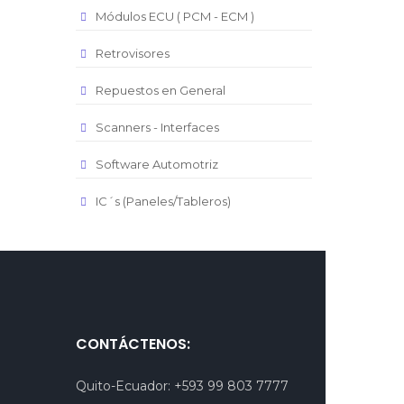
Módulos ECU ( PCM - ECM )
Retrovisores
Repuestos en General
Scanners - Interfaces
Software Automotriz
IC´s (Paneles/Tableros)
CONTÁCTENOS:
Quito-Ecuador:
+593 99 803 7777