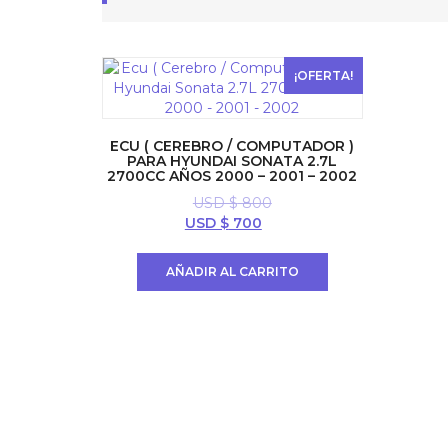
¡OFERTA!
ECU ( CEREBRO / COMPUTADOR )
PARA HYUNDAI SONATA 2.7L
2700CC AÑOS 2000 – 2001 – 2002
USD $
800
El
El
USD $
700
precio
precio
original
actual
AÑADIR AL CARRITO
era:
es:
USD
USD
$ 800.
$ 700.