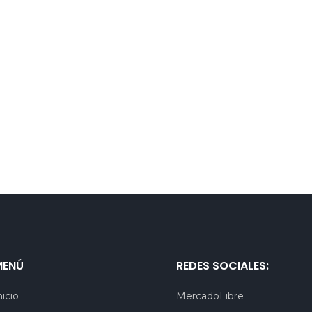
MENÚ
REDES SOCIALES:
nicio
MercadoLibre