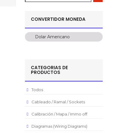
CONVERTIDOR MONEDA
Dolar Americano
Dolar Americano
Peso Colombiano
Sol Peruano
CATEGORIAS DE
Pesos Mexicanos
PRODUCTOS
Peso Argentino
Peso Chileno
Todos
Euro
Cableado / Ramal / Sockets
Real Brasilero
Calibración / Mapa / Immo off
Republica Domincana
Diagramas (Wiring Diagrams)