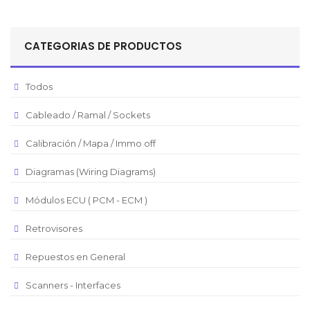
Peso Colombiano
Sol Peruano
CATEGORIAS DE PRODUCTOS
Pesos Mexicanos
Peso Argentino
Todos
Peso Chileno
Cableado / Ramal / Sockets
Euro
Real Brasilero
Calibración / Mapa / Immo off
Republica Domincana
Diagramas (Wiring Diagrams)
Módulos ECU ( PCM - ECM )
Retrovisores
Repuestos en General
Scanners - Interfaces