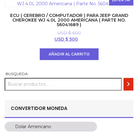
ECU ( CEREBRO / COMPUTADOR ) PARA JEEP GRAND
CHEROKEE WJ 4.0L 2000 AMERICANA ( PARTE NO.
56041689 )
USD $
600
El
El
USD $
500
precio
precio
original
actual
AÑADIR AL CARRITO
era:
es:
USD
USD
$ 600.
$ 500.
BUSQUEDA:
CONVERTIDOR MONEDA
Dolar Americano
Dolar Americano