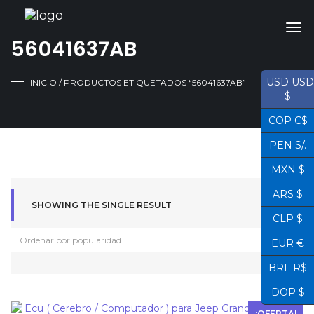
56041637AB
USD USD
INICIO
/ PRODUCTOS ETIQUETADOS “56041637AB”
$
COP C$
PEN S/.
MXN $
ARS $
SHOWING THE SINGLE RESULT
CLP $
EUR €
BRL R$
DOP $
¡OFERTA!