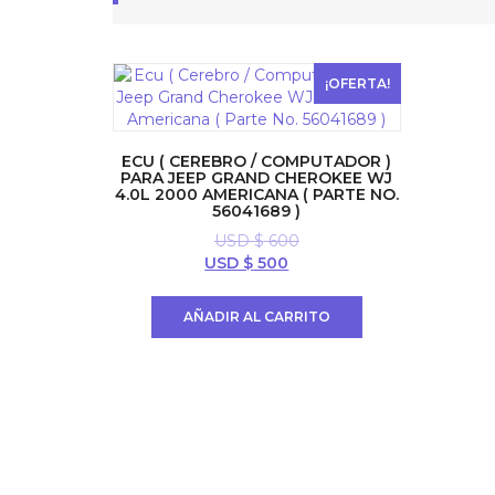
¡OFERTA!
ECU ( CEREBRO / COMPUTADOR )
PARA JEEP GRAND CHEROKEE WJ
4.0L 2000 AMERICANA ( PARTE NO.
56041689 )
USD $
600
El
El
USD $
500
precio
precio
original
actual
AÑADIR AL CARRITO
era:
es:
USD
USD
$ 600.
$ 500.