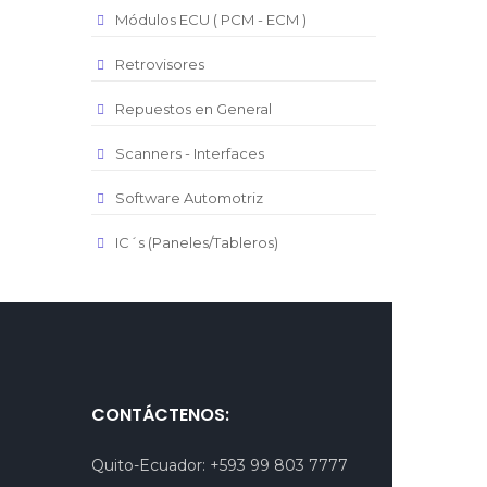
Módulos ECU ( PCM - ECM )
Retrovisores
Repuestos en General
Scanners - Interfaces
Software Automotriz
IC´s (Paneles/Tableros)
CONTÁCTENOS:
Quito-Ecuador:
+593 99 803 7777