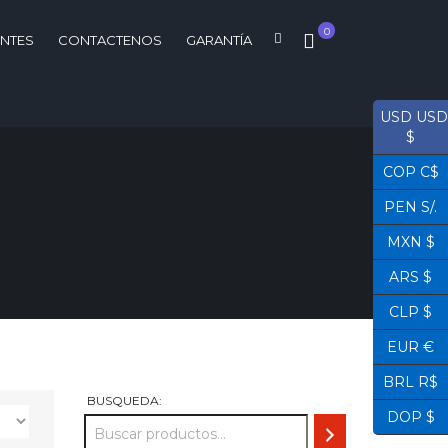
0
ENTES
CONTACTENOS
GARANTÍA
USD USD
$
COP C$
PEN S/.
MXN $
ARS $
CLP $
EUR €
BRL R$
BUSQUEDA:
DOP $