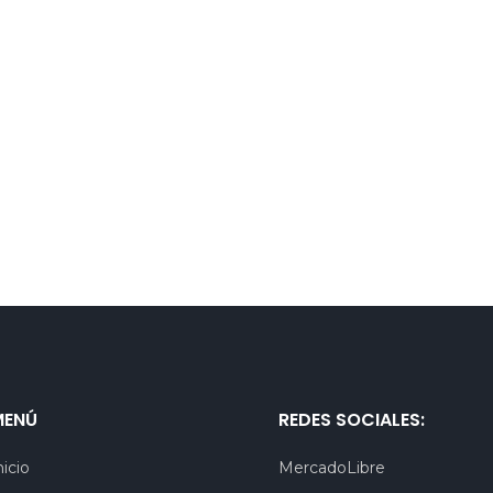
MENÚ
REDES SOCIALES:
nicio
MercadoLibre