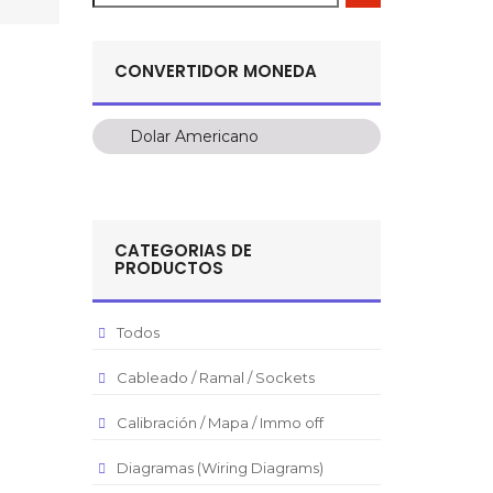
CONVERTIDOR MONEDA
Dolar Americano
Dolar Americano
Peso Colombiano
Sol Peruano
CATEGORIAS DE
Pesos Mexicanos
PRODUCTOS
Peso Argentino
Peso Chileno
Todos
Euro
Cableado / Ramal / Sockets
Real Brasilero
Calibración / Mapa / Immo off
Republica Domincana
Diagramas (Wiring Diagrams)