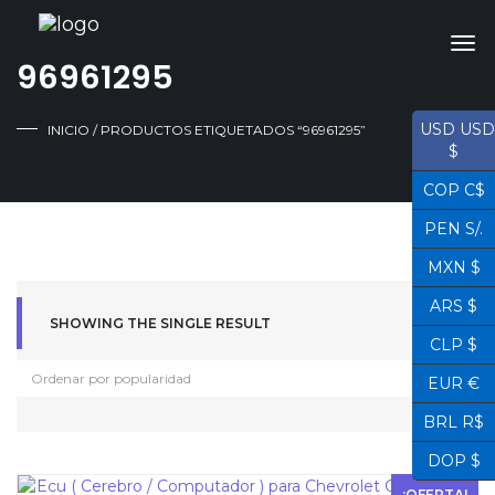
96961295
USD USD
INICIO
/ PRODUCTOS ETIQUETADOS “96961295”
$
COP C$
PEN S/.
MXN $
ARS $
SHOWING THE SINGLE RESULT
CLP $
EUR €
BRL R$
DOP $
¡OFERTA!