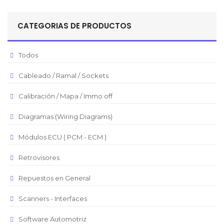
Sol Peruano
CATEGORIAS DE PRODUCTOS
Pesos Mexicanos
Peso Argentino
Todos
Peso Chileno
Cableado / Ramal / Sockets
Euro
Real Brasilero
Calibración / Mapa / Immo off
Republica Domincana
Diagramas (Wiring Diagrams)
Módulos ECU ( PCM - ECM )
Retrovisores
Repuestos en General
Scanners - Interfaces
Software Automotriz