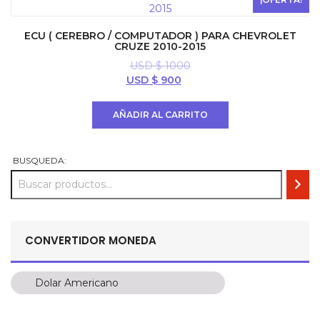
ECU ( CEREBRO / COMPUTADOR ) PARA CHEVROLET
CRUZE 2010-2015
USD $
1000
El
El
USD $
900
precio
precio
original
actual
AÑADIR AL CARRITO
era:
es:
USD
USD
$ 1000.
$ 900.
BUSQUEDA:
CONVERTIDOR MONEDA
Dolar Americano
Dolar Americano
Peso Colombiano