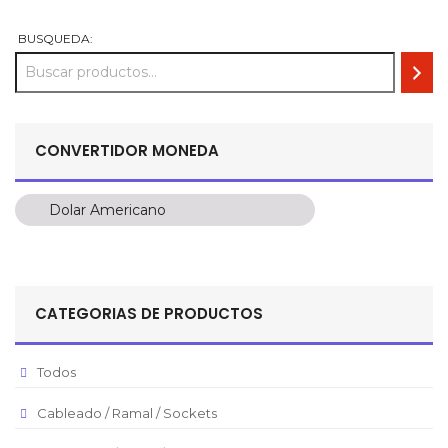
BUSQUEDA:
CONVERTIDOR MONEDA
Dolar Americano
Dolar Americano
Peso Colombiano
Sol Peruano
CATEGORIAS DE PRODUCTOS
Pesos Mexicanos
Peso Argentino
Todos
Peso Chileno
Cableado / Ramal / Sockets
Euro