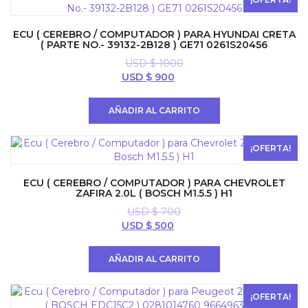
ECU ( CEREBRO / COMPUTADOR ) PARA HYUNDAI CRETA
( PARTE NO.- 39132-2B128 ) GE71 0261S20456
USD $
1000
El
El
USD $
900
precio
precio
original
actual
AÑADIR AL CARRITO
era:
es:
USD
USD
$ 1000.
$ 900.
¡OFERTA!
ECU ( CEREBRO / COMPUTADOR ) PARA CHEVROLET
ZAFIRA 2.0L ( BOSCH M1.5.5 ) H1
USD $
700
El
El
USD $
500
precio
precio
original
actual
AÑADIR AL CARRITO
era:
es:
USD
USD
$ 700.
$ 500.
¡OFERTA!