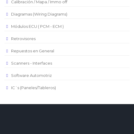
Real Brasilero
Calibración / Mapa / Immo off
Republica Domincana
Diagramas (Wiring Diagrams)
Módulos ECU ( PCM - ECM )
Retrovisores
Repuestos en General
Scanners - Interfaces
Software Automotriz
IC´s (Paneles/Tableros)