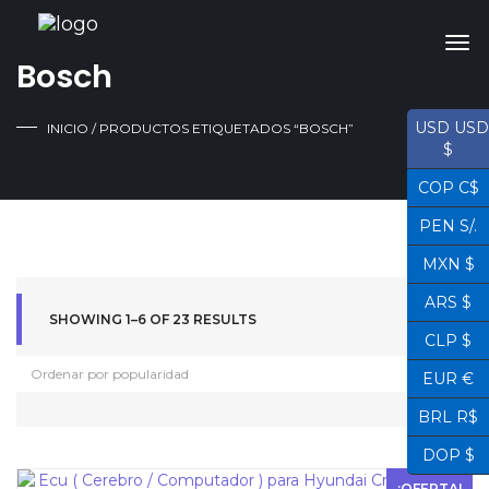
Bosch
USD USD
INICIO
/ PRODUCTOS ETIQUETADOS “BOSCH”
$
COP C$
PEN S/.
MXN $
ARS $
SHOWING 1–6 OF 23 RESULTS
CLP $
EUR €
BRL R$
DOP $
¡OFERTA!