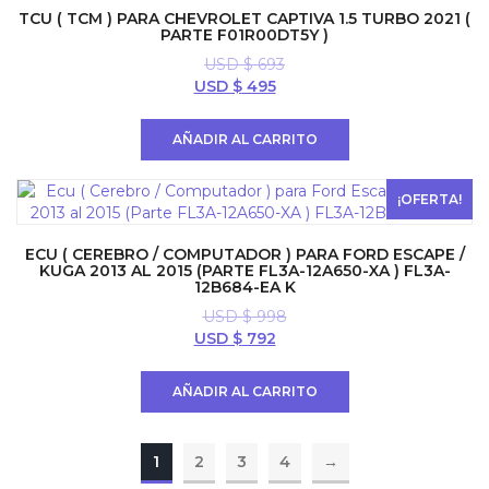
TCU ( TCM ) PARA CHEVROLET CAPTIVA 1.5 TURBO 2021 (
PARTE F01R00DT5Y )
USD $
693
El
El
USD $
495
precio
precio
original
actual
AÑADIR AL CARRITO
era:
es:
USD
USD
$ 693.
$ 495.
¡OFERTA!
ECU ( CEREBRO / COMPUTADOR ) PARA FORD ESCAPE /
KUGA 2013 AL 2015 (PARTE FL3A-12A650-XA ) FL3A-
12B684-EA K
USD $
998
El
El
USD $
792
precio
precio
original
actual
AÑADIR AL CARRITO
era:
es:
USD
USD
$ 998.
$ 792.
1
2
3
4
→