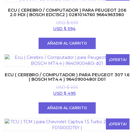
ECU ( CEREBRO / COMPUTADOR ) PARA PEUGEOT 206
2.0 HDI ( BOSCH EDC15C2 ) 0281014760 9664963380
USD $
693
El
El
USD $
594
precio
precio
original
actual
AÑADIR AL CARRITO
era:
es:
USD
USD
$ 693.
$ 594.
¡OFERTA!
ECU ( CEREBRO / COMPUTADOR ) PARA PEUGEOT 307 1.6
( BOSCH M7.4.4 ) 9640900480I D01
USD $
693
El
El
USD $
495
precio
precio
original
actual
AÑADIR AL CARRITO
era:
es:
USD
USD
$ 693.
$ 495.
¡OFERTA!