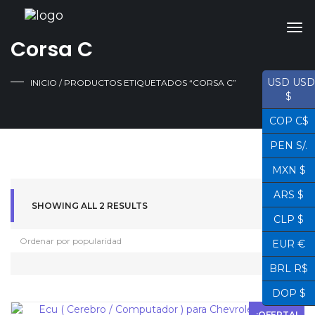
Corsa C
USD USD
INICIO
/ PRODUCTOS ETIQUETADOS “CORSA C”
$
COP C$
PEN S/.
MXN $
ARS $
SHOWING ALL 2 RESULTS
CLP $
EUR €
BRL R$
DOP $
¡OFERTA!