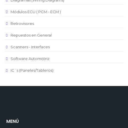
Diagramas (Wiring Diagrams)
Módulos ECU ( PCM - ECM )
Retrovisores
Repuestos en General
Scanners - Interfaces
Software Automotriz
IC´s (Paneles/Tableros)
MENÚ