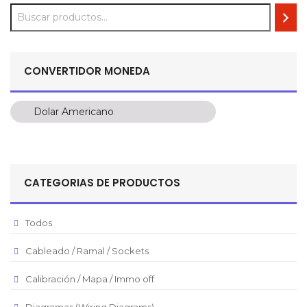
CONVERTIDOR MONEDA
Dolar Americano
Dolar Americano
Peso Colombiano
Sol Peruano
CATEGORIAS DE PRODUCTOS
Pesos Mexicanos
Peso Argentino
Todos
Peso Chileno
Cableado / Ramal / Sockets
Euro
Real Brasilero
Calibración / Mapa / Immo off
Republica Domincana