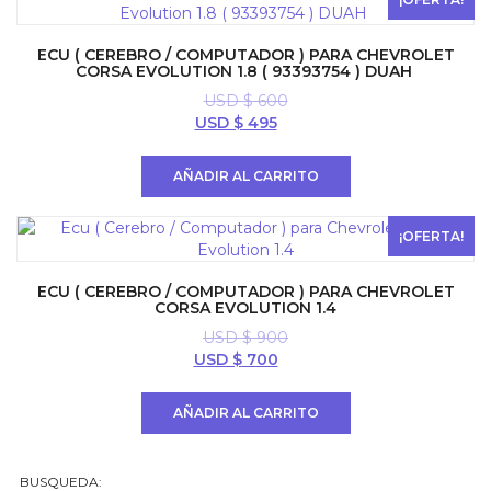
ECU ( CEREBRO / COMPUTADOR ) PARA CHEVROLET
CORSA EVOLUTION 1.8 ( 93393754 ) DUAH
USD $
600
El
El
USD $
495
precio
precio
original
actual
AÑADIR AL CARRITO
era:
es:
USD
USD
$ 600.
$ 495.
¡OFERTA!
ECU ( CEREBRO / COMPUTADOR ) PARA CHEVROLET
CORSA EVOLUTION 1.4
USD $
900
El
El
USD $
700
precio
precio
original
actual
AÑADIR AL CARRITO
era:
es:
USD
USD
$ 900.
$ 700.
BUSQUEDA: