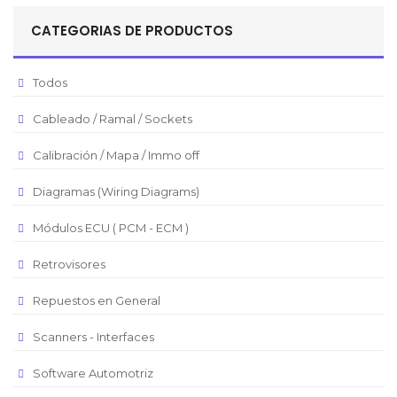
Sol Peruano
CATEGORIAS DE PRODUCTOS
Pesos Mexicanos
Peso Argentino
Todos
Peso Chileno
Cableado / Ramal / Sockets
Euro
Real Brasilero
Calibración / Mapa / Immo off
Republica Domincana
Diagramas (Wiring Diagrams)
Módulos ECU ( PCM - ECM )
Retrovisores
Repuestos en General
Scanners - Interfaces
Software Automotriz