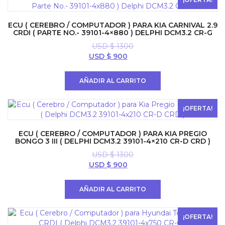
ECU ( CEREBRO / COMPUTADOR ) PARA KIA CARNIVAL 2.9
CRDI ( PARTE NO.- 39101-4×880 ) DELPHI DCM3.2 CR-G
USD $
1300
El
El
USD $
900
precio
precio
original
actual
AÑADIR AL CARRITO
era:
es:
USD
USD
$ 1300.
$ 900.
¡OFERTA!
ECU ( CEREBRO / COMPUTADOR ) PARA KIA PREGIO
BONGO 3 III ( DELPHI DCM3.2 39101-4×210 CR-D CRD )
USD $
1300
El
El
USD $
900
precio
precio
original
actual
AÑADIR AL CARRITO
era:
es:
USD
USD
$ 1300.
$ 900.
¡OFERTA!