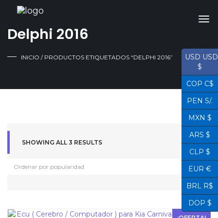
Delphi 2016
USD USD
INICIO
/ PRODUCTOS ETIQUETADOS “DELPHI 2016”
$
COP C$
PEN S/.
MXN $
ARS $
SHOWING ALL 3 RESULTS
CLP $
EUR €
BRL R$
DOP $
¡OFERTA!