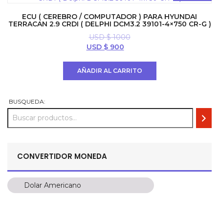
ECU ( CEREBRO / COMPUTADOR ) PARA HYUNDAI
TERRACAN 2.9 CRDI ( DELPHI DCM3.2 39101-4×750 CR-G )
USD $
1000
El
El
USD $
900
precio
precio
original
actual
AÑADIR AL CARRITO
era:
es:
USD
USD
$ 1000.
$ 900.
BUSQUEDA:
CONVERTIDOR MONEDA
Dolar Americano
Dolar Americano
Peso Colombiano