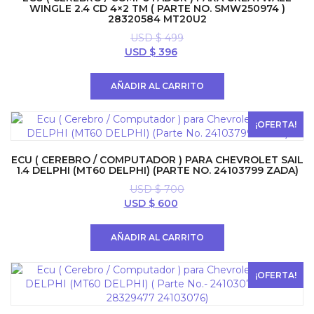
WINGLE 2.4 CD 4×2 TM ( PARTE NO. SMW250974 )
28320584 MT20U2
USD $
499
El
El
USD $
396
precio
precio
original
actual
AÑADIR AL CARRITO
era:
es:
USD
USD
$ 499.
$ 396.
¡OFERTA!
ECU ( CEREBRO / COMPUTADOR ) PARA CHEVROLET SAIL
1.4 DELPHI (MT60 DELPHI) (PARTE NO. 24103799 ZADA)
USD $
700
El
El
USD $
600
precio
precio
original
actual
AÑADIR AL CARRITO
era:
es:
USD
USD
$ 700.
$ 600.
¡OFERTA!