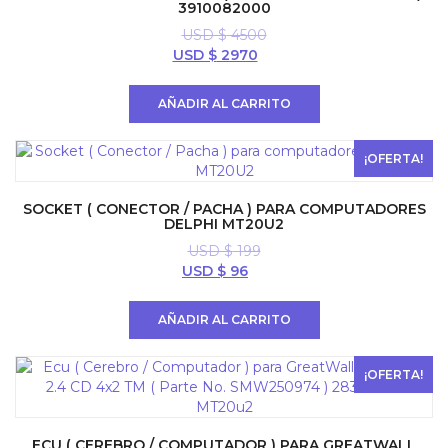
3910082000
USD $
4500
El
El
USD $
2970
precio
precio
original
actual
AÑADIR AL CARRITO
era:
es:
USD
USD
$ 4500.
$ 2970.
¡OFERTA!
SOCKET ( CONECTOR / PACHA ) PARA COMPUTADORES
DELPHI MT20U2
USD $
199
El
El
USD $
96
precio
precio
original
actual
AÑADIR AL CARRITO
era:
es:
USD
USD
$ 199.
$ 96.
¡OFERTA!
ECU ( CEREBRO / COMPUTADOR ) PARA GREATWALL