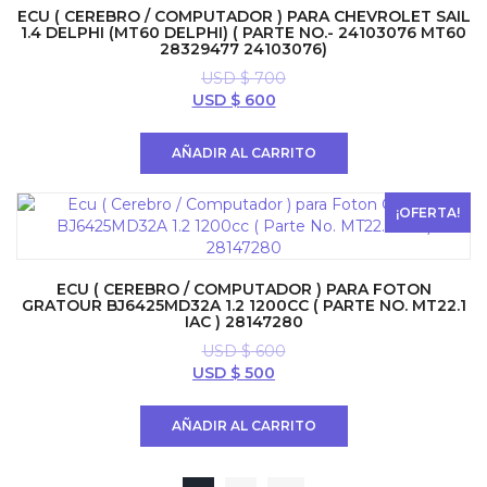
ECU ( CEREBRO / COMPUTADOR ) PARA CHEVROLET SAIL
1.4 DELPHI (MT60 DELPHI) ( PARTE NO.- 24103076 MT60
28329477 24103076)
USD $
700
El
El
USD $
600
precio
precio
original
actual
AÑADIR AL CARRITO
era:
es:
USD
USD
$ 700.
$ 600.
¡OFERTA!
ECU ( CEREBRO / COMPUTADOR ) PARA FOTON
GRATOUR BJ6425MD32A 1.2 1200CC ( PARTE NO. MT22.1
IAC ) 28147280
USD $
600
El
El
USD $
500
precio
precio
original
actual
AÑADIR AL CARRITO
era:
es:
USD
USD
$ 600.
$ 500.