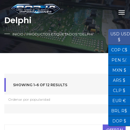
Delphi
USD USD
INICIO
/ PRODUCTOS ETIQUETADOS “DELPHI”
$
COP C$
PEN S/.
MXN $
ARS $
SHOWING 1–6 OF 12 RESULTS
CLP $
EUR €
BRL R$
DOP $
¡OFERTA!