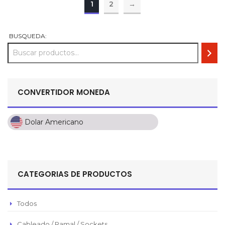
1
2
→
BUSQUEDA:
CONVERTIDOR MONEDA
Dolar Americano
Dolar Americano
Peso Colombiano
Sol Peruano
CATEGORIAS DE PRODUCTOS
Pesos Mexicanos
Peso Argentino
Todos
Peso Chileno
Cableado / Ramal / Sockets