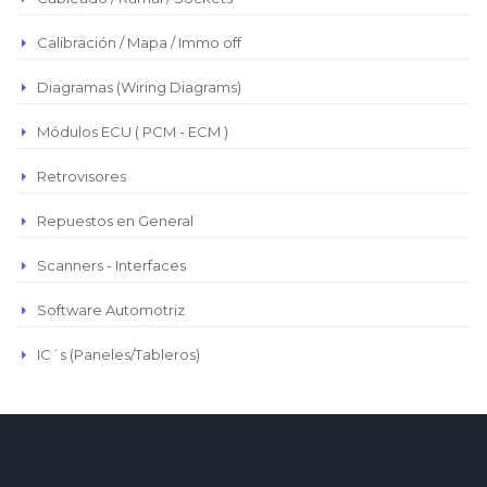
Euro
Real Brasilero
Calibración / Mapa / Immo off
Republica Domincana
Diagramas (Wiring Diagrams)
Módulos ECU ( PCM - ECM )
Retrovisores
Repuestos en General
Scanners - Interfaces
Software Automotriz
IC´s (Paneles/Tableros)