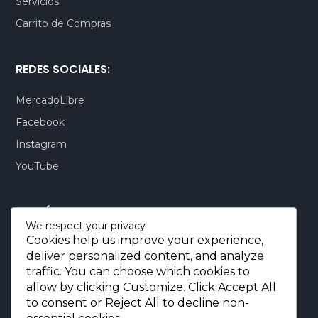
Servicios
Carrito de Compras
REDES SOCIALES:
MercadoLibre
Facebook
Instagram
YouTube
CONTÁCTENOS:
We respect your privacy
Cookies help us improve your experience,
Quito-Ecuador:
+593 99 803 7777
deliver personalized content, and analyze
Llamadas:
+593 99 803 7777
traffic. You can choose which cookies to
Miami-USA:
+1 (872) 295 6069
allow by clicking
Customize
. Click
Accept All
to consent or
Reject All
to decline non-
E-mail.:
info@borjaimportaciones.com