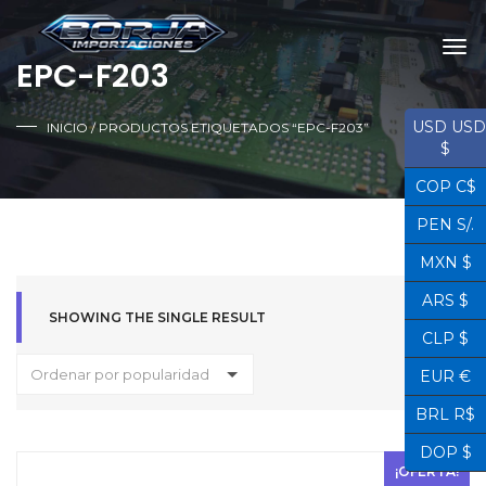
EPC-F203
USD USD
INICIO
/ PRODUCTOS ETIQUETADOS “EPC-F203”
$
COP C$
PEN S/.
MXN $
ARS $
SHOWING THE SINGLE RESULT
CLP $
Ordenar por popularidad
EUR €
BRL R$
DOP $
¡OFERTA!