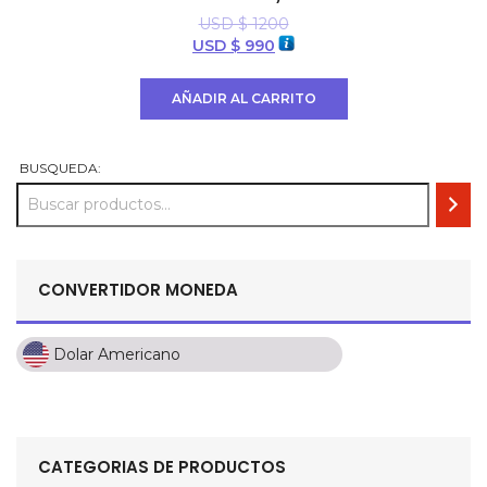
USD $
1200
El
El
USD $
990
precio
precio
original
actual
AÑADIR AL CARRITO
era:
es:
USD
USD
$ 1200.
$ 990.
BUSQUEDA:
CONVERTIDOR MONEDA
Dolar Americano
Dolar Americano
Peso Colombiano
Sol Peruano
CATEGORIAS DE PRODUCTOS
Pesos Mexicanos