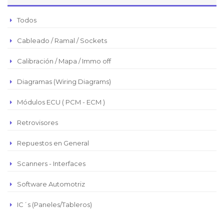
Peso Argentino
Todos
Peso Chileno
Cableado / Ramal / Sockets
Euro
Real Brasilero
Calibración / Mapa / Immo off
Republica Domincana
Diagramas (Wiring Diagrams)
Módulos ECU ( PCM - ECM )
Retrovisores
Repuestos en General
Scanners - Interfaces
Software Automotriz
IC´s (Paneles/Tableros)