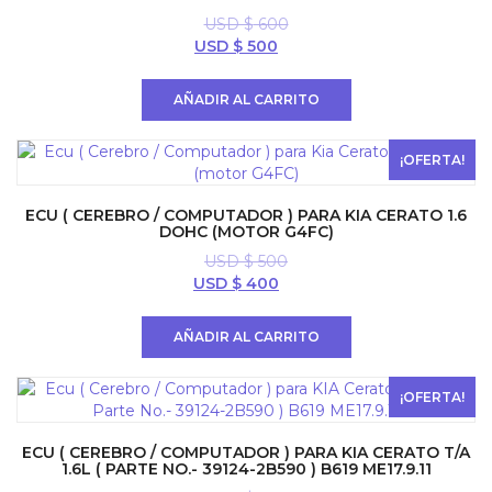
USD $
600
El
El
USD $
500
precio
precio
original
actual
AÑADIR AL CARRITO
era:
es:
USD
USD
$ 600.
$ 500.
¡OFERTA!
ECU ( CEREBRO / COMPUTADOR ) PARA KIA CERATO 1.6
DOHC (MOTOR G4FC)
USD $
500
El
El
USD $
400
precio
precio
original
actual
AÑADIR AL CARRITO
era:
es:
USD
USD
$ 500.
$ 400.
¡OFERTA!
ECU ( CEREBRO / COMPUTADOR ) PARA KIA CERATO T/A
1.6L ( PARTE NO.- 39124-2B590 ) B619 ME17.9.11