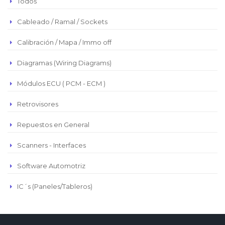
Todos
Peso Chileno
Cableado / Ramal / Sockets
Euro
Real Brasilero
Calibración / Mapa / Immo off
Republica Domincana
Diagramas (Wiring Diagrams)
Módulos ECU ( PCM - ECM )
Retrovisores
Repuestos en General
Scanners - Interfaces
Software Automotriz
IC´s (Paneles/Tableros)