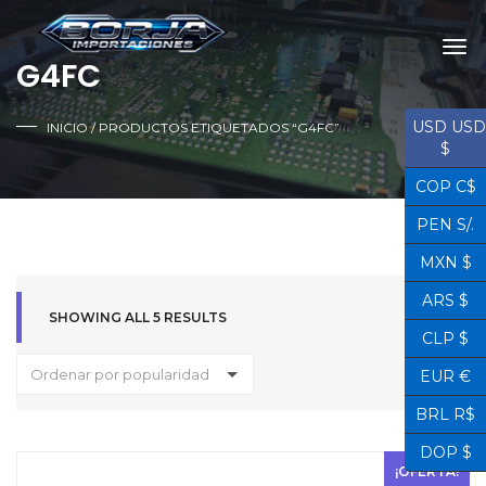
G4FC
USD USD
INICIO
/ PRODUCTOS ETIQUETADOS “G4FC”
$
COP C$
PEN S/.
MXN $
ARS $
SHOWING ALL 5 RESULTS
CLP $
Ordenar por popularidad
EUR €
BRL R$
DOP $
¡OFERTA!