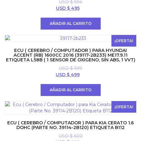
USD $
594
El
El
USD $
495
precio
precio
original
actual
AÑADIR AL CARRITO
era:
es:
USD
USD
$ 594.
$ 495.
¡OFERTA!
ECU ( CEREBRO / COMPUTADOR ) PARA HYUNDAI
ACCENT (RB) 1600CC 2016 (39117-2B233) ME17.9.11
ETIQUETA L58B ( 1 SENSOR DE OXIGENO, SIN ABS, 1 VVT)
USD $
599
El
El
USD $
499
precio
precio
original
actual
AÑADIR AL CARRITO
era:
es:
USD
USD
$ 599.
$ 499.
¡OFERTA!
ECU ( CEREBRO / COMPUTADOR ) PARA KIA CERATO 1.6
DOHC (PARTE NO. 39114-2B120) ETIQUETA B112
USD $
600