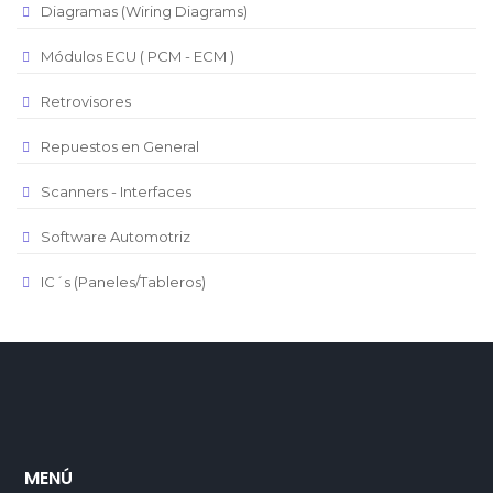
Diagramas (Wiring Diagrams)
Módulos ECU ( PCM - ECM )
Retrovisores
Repuestos en General
Scanners - Interfaces
Software Automotriz
IC´s (Paneles/Tableros)
MENÚ