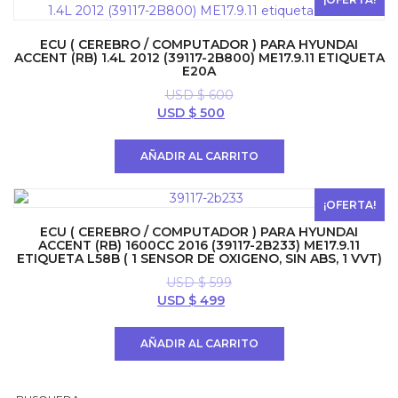
ECU ( CEREBRO / COMPUTADOR ) PARA HYUNDAI
ACCENT (RB) 1.4L 2012 (39117-2B800) ME17.9.11 ETIQUETA
E20A
USD $
600
El
El
USD $
500
precio
precio
original
actual
AÑADIR AL CARRITO
era:
es:
USD
USD
$ 600.
$ 500.
¡OFERTA!
ECU ( CEREBRO / COMPUTADOR ) PARA HYUNDAI
ACCENT (RB) 1600CC 2016 (39117-2B233) ME17.9.11
ETIQUETA L58B ( 1 SENSOR DE OXIGENO, SIN ABS, 1 VVT)
USD $
599
El
El
USD $
499
precio
precio
original
actual
AÑADIR AL CARRITO
era:
es:
USD
USD
$ 599.
$ 499.