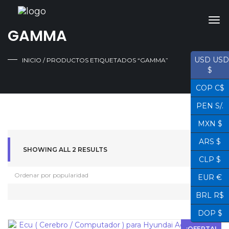
GAMMA
USD USD
INICIO
/ PRODUCTOS ETIQUETADOS “GAMMA”
$
COP C$
PEN S/.
MXN $
ARS $
SHOWING ALL 2 RESULTS
CLP $
EUR €
BRL R$
DOP $
¡OFERTA!