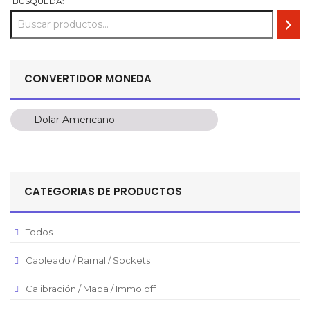
BUSQUEDA:
CONVERTIDOR MONEDA
Dolar Americano
Dolar Americano
Peso Colombiano
Sol Peruano
CATEGORIAS DE PRODUCTOS
Pesos Mexicanos
Peso Argentino
Todos
Peso Chileno
Cableado / Ramal / Sockets
Euro
Real Brasilero
Calibración / Mapa / Immo off
Republica Domincana