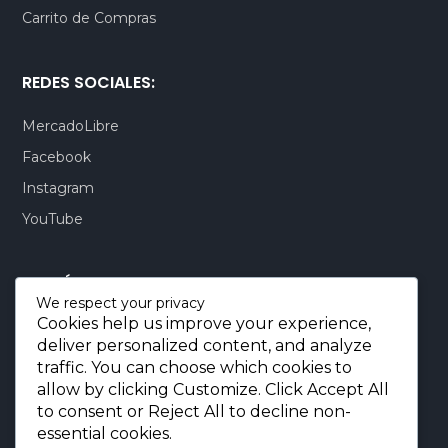
Carrito de Compras
REDES SOCIALES:
MercadoLibre
Facebook
Instagram
YouTube
CONTÁCTENOS:
We respect your privacy
Cookies help us improve your experience,
Quito-Ecuador:
+593 99 803 7777
deliver personalized content, and analyze
Llamadas:
+593 99 803 7777
traffic. You can choose which cookies to
Miami-USA:
+1 (872) 295 6069
allow by clicking
Customize
. Click
Accept All
to consent or
Reject All
to decline non-
E-mail.:
info@borjaimportaciones.com
essential cookies.
© 2026 BORJA Importaciones