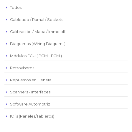
Peso Argentino
Todos
Peso Chileno
Cableado / Ramal / Sockets
Euro
Real Brasilero
Calibración / Mapa / Immo off
Republica Domincana
Diagramas (Wiring Diagrams)
Módulos ECU ( PCM - ECM )
Retrovisores
Repuestos en General
Scanners - Interfaces
Software Automotriz
IC´s (Paneles/Tableros)