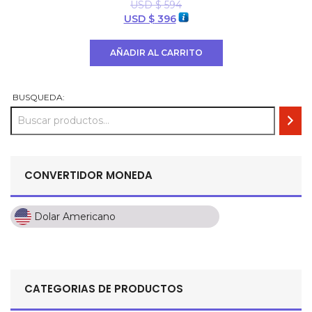
USD $
594
El
El
USD $
396
precio
precio
original
actual
AÑADIR AL CARRITO
era:
es:
USD
USD
$ 594.
$ 396.
BUSQUEDA:
CONVERTIDOR MONEDA
Dolar Americano
Dolar Americano
Peso Colombiano
Sol Peruano
CATEGORIAS DE PRODUCTOS
Pesos Mexicanos