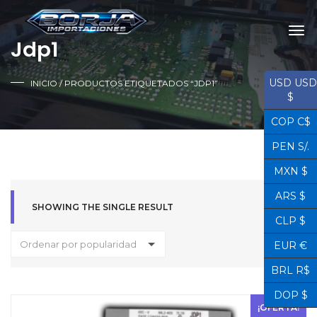
Jdp1
USD USD
INICIO
/ PRODUCTOS ETIQUETADOS “JDP1”
$
COP C$
PEN S/.
MXN $
ARS $
SHOWING THE SINGLE RESULT
CLP $
Ordenar por popularidad
EUR €
BRL R$
DOP $
¡OFERTA!