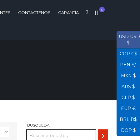
0
ENTES
CONTACTENOS
GARANTÍA
USD USD
$
COP C$
PEN S/.
MXN $
ARS $
CLP $
EUR €
BRL R$
BUSQUEDA:
DOP $