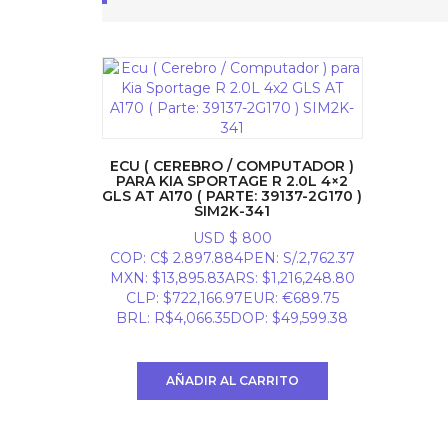
ECU ( CEREBRO / COMPUTADOR )
PARA KIA SPORTAGE R 2.0L 4×2
GLS AT A170 ( PARTE: 39137-2G170 )
SIM2K-341
USD $
800
COP
:
C$ 2.897.884
PEN
:
S/.2,762.37
MXN
:
$13,895.83
ARS
:
$1,216,248.80
CLP
:
$722,166.97
EUR
:
€689.75
BRL
:
R$4,066.35
DOP
:
$49,599.38
AÑADIR AL CARRITO