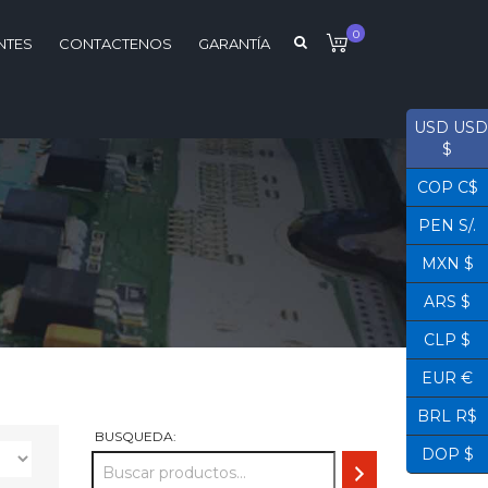
0
NTES
CONTACTENOS
GARANTÍA
USD USD
$
COP C$
PEN S/.
MXN $
ARS $
CLP $
EUR €
BRL R$
BUSQUEDA:
DOP $