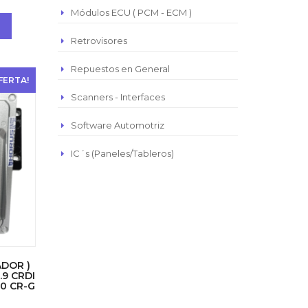
Módulos ECU ( PCM - ECM )
Retrovisores
Repuestos en General
FERTA!
Scanners - Interfaces
Software Automotriz
IC´s (Paneles/Tableros)
ADOR )
9 CRDI
50 CR-G