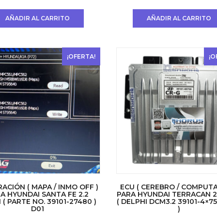
precio
precio
precio
precio
original
actual
original
actual
AÑADIR AL CARRITO
AÑADIR AL CARRITO
era:
es:
era:
es:
USD
USD
USD
USD
$ 200.
$ 100.
$ 200.
$ 100.
¡OFERTA!
¡O
RACIÓN ( MAPA / INMO OFF )
ECU ( CEREBRO / COMPUT
A HYUNDAI SANTA FE 2.2
PARA HYUNDAI TERRACAN 2.
 ( PARTE NO. 39101-27480 )
( DELPHI DCM3.2 39101-4×7
D01
)