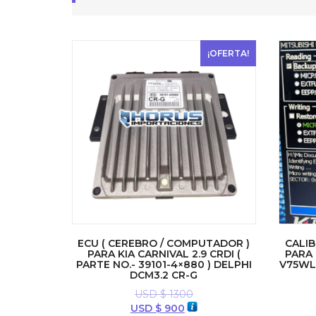
¡OFERTA!
ECU ( CEREBRO / COMPUTADOR )
CALIB
PARA KIA CARNIVAL 2.9 CRDI (
PARA 
PARTE NO.- 39101-4×880 ) DELPHI
V75WL 
DCM3.2 CR-G
USD $
1300
El
El
USD $
900