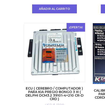
precio
precio
original
actual
AÑADIR AL CARRITO
era:
es:
USD
USD
$ 1300.
$ 900.
¡OFERTA!
ECU ( CEREBRO / COMPUTADOR )
CALIB
PARA KIA PREGIO BONGO 3 III (
PAR
DELPHI DCM3.2 39101-4×210 CR-D
CDRDI
CRD )