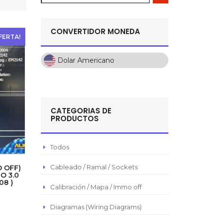
CONVERTIDOR MONEDA
FERTA!
Dolar Americano
Dolar Americano
Peso Colombiano
Sol Peruano
CATEGORIAS DE
Pesos Mexicanos
PRODUCTOS
Peso Argentino
Peso Chileno
Todos
Euro
Cableado / Ramal / Sockets
O OFF)
O 3.0
Real Brasilero
08 )
Calibración / Mapa / Immo off
Republica Domincana
Diagramas (Wiring Diagrams)