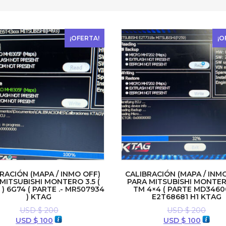
¡OFERTA!
¡O
RACIÓN (MAPA / INMO OFF)
CALIBRACIÓN (MAPA / INM
MITSUBISHI MONTERO 3.5 (
PARA MITSUBISHI MONTER
) 6G74 ( PARTE .- MR507934
TM 4×4 ( PARTE MD3460
) KTAG
E2T68681 H1 KTAG
USD $
200
USD $
200
El
El
El
El
USD $
100
USD $
100