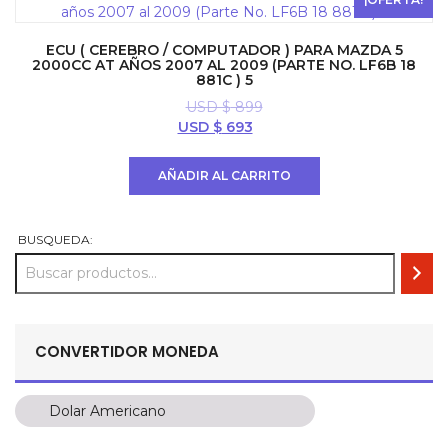
ECU ( CEREBRO / COMPUTADOR ) PARA MAZDA 5
2000CC AT AÑOS 2007 AL 2009 (PARTE NO. LF6B 18
881C ) 5
USD $
899
El
El
USD $
693
precio
precio
original
actual
AÑADIR AL CARRITO
era:
es:
USD
USD
$ 899.
$ 693.
BUSQUEDA:
CONVERTIDOR MONEDA
Dolar Americano
Dolar Americano