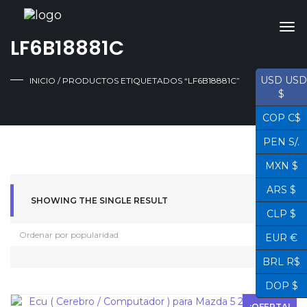
LF6B18881C
USD USD
INICIO
/ PRODUCTOS ETIQUETADOS “LF6B18881C”
$
COP C$
PEN S/.
MXN $
ARS $
SHOWING THE SINGLE RESULT
CLP $
EUR €
BRL R$
DOP $
¡OFERTA!