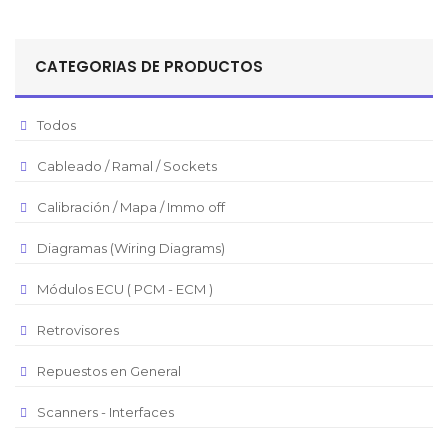
Peso Colombiano
Sol Peruano
CATEGORIAS DE PRODUCTOS
Pesos Mexicanos
Peso Argentino
Todos
Peso Chileno
Cableado / Ramal / Sockets
Euro
Real Brasilero
Calibración / Mapa / Immo off
Republica Domincana
Diagramas (Wiring Diagrams)
Módulos ECU ( PCM - ECM )
Retrovisores
Repuestos en General
Scanners - Interfaces