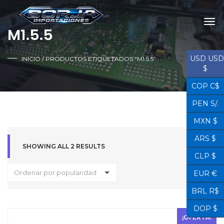
M1.5.5
USD USD
INICIO
/ PRODUCTOS ETIQUETADOS “M1.5.5”
$
COP C$
PEN S/.
MXN $
ARS $
SHOWING ALL 2 RESULTS
CLP $
Ordenar por popularidad
EUR €
BRL R$
DOP $
¡OFERTA!