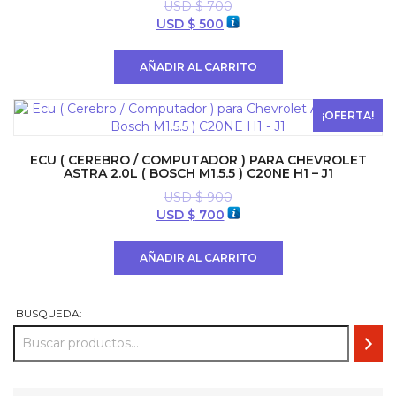
USD $
700
El
El
USD $
500
precio
precio
original
actual
AÑADIR AL CARRITO
era:
es:
USD
USD
$ 700.
$ 500.
¡OFERTA!
ECU ( CEREBRO / COMPUTADOR ) PARA CHEVROLET
ASTRA 2.0L ( BOSCH M1.5.5 ) C20NE H1 – J1
USD $
900
El
El
USD $
700
precio
precio
original
actual
AÑADIR AL CARRITO
era:
es:
USD
USD
$ 900.
$ 700.
BUSQUEDA: