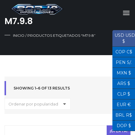
M7.9.8
USD USD
INICIO
/ PRODUCTOS ETIQUETADOS “M7.9.8”
$
COP C$
PEN S/.
MXN $
ARS $
SHOWING 1–6 OF 13 RESULTS
CLP $
Ordenar por popularidad
EUR €
BRL R$
DOP $
¡OFERTA!