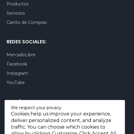
Productos
Servicios
Carrito de Compras
REDES SOCIALES:
MercadoLibre
Facebook
Instagram
YouTube
CONTÁCTENOS:
We respect your privacy
Cookies help us improve your experience,
Quito-Ecuador:
+593 99 803 7777
deliver personalized content, and analyze
Llamadas:
+593 99 803 7777
traffic. You can choose which cookies to
Miami-USA:
+1 (872) 295 6069
allow by clicking
Customize
. Click
Accept All