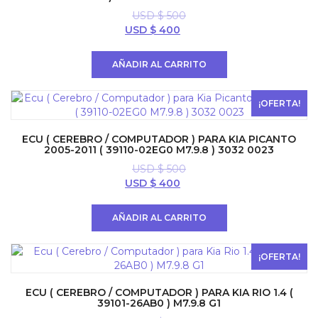
USD $
500
El
El
USD $
400
precio
precio
original
actual
AÑADIR AL CARRITO
era:
es:
USD
USD
$ 500.
$ 400.
¡OFERTA!
ECU ( CEREBRO / COMPUTADOR ) PARA KIA PICANTO
2005-2011 ( 39110-02EG0 M7.9.8 ) 3032 0023
USD $
500
El
El
USD $
400
precio
precio
original
actual
AÑADIR AL CARRITO
era:
es:
USD
USD
$ 500.
$ 400.
¡OFERTA!
ECU ( CEREBRO / COMPUTADOR ) PARA KIA RIO 1.4 (
39101-26AB0 ) M7.9.8 G1