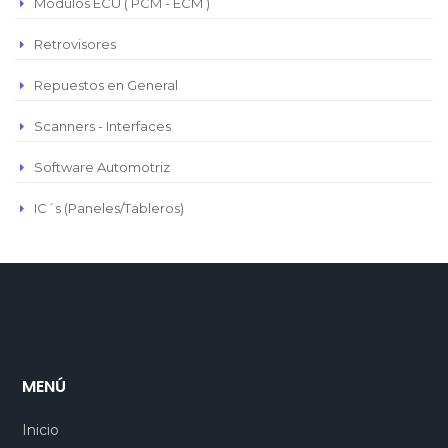
Módulos ECU ( PCM - ECM )
Retrovisores
Repuestos en General
Scanners - Interfaces
Software Automotriz
IC´s (Paneles/Tableros)
MENÚ
Inicio