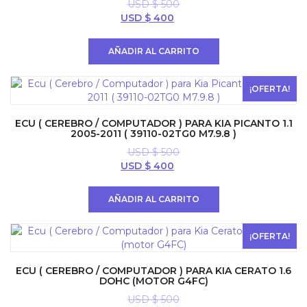
USD $
500
El
El
USD $
400
precio
precio
original
actual
AÑADIR AL CARRITO
era:
es:
USD
USD
$ 500.
$ 400.
¡OFERTA!
ECU ( CEREBRO / COMPUTADOR ) PARA KIA PICANTO 1.1
2005-2011 ( 39110-02TG0 M7.9.8 )
USD $
500
El
El
USD $
400
precio
precio
original
actual
AÑADIR AL CARRITO
era:
es:
USD
USD
$ 500.
$ 400.
¡OFERTA!
ECU ( CEREBRO / COMPUTADOR ) PARA KIA CERATO 1.6
DOHC (MOTOR G4FC)
USD $
500