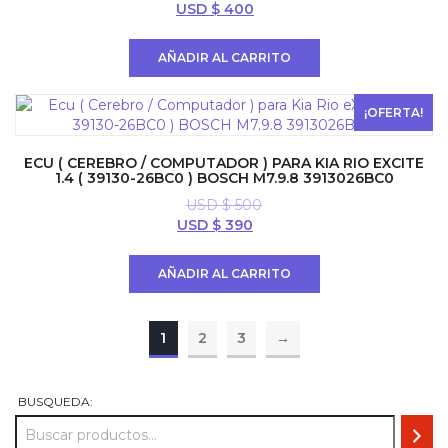
El
El
USD $
400
precio
precio
original
actual
AÑADIR AL CARRITO
era:
es:
USD
USD
$ 500.
$ 400.
¡OFERTA!
ECU ( CEREBRO / COMPUTADOR ) PARA KIA RIO EXCITE
1.4 ( 39130-26BC0 ) BOSCH M7.9.8 3913026BC0
USD $
500
El
El
USD $
390
precio
precio
original
actual
AÑADIR AL CARRITO
era:
es:
USD
USD
$ 500.
$ 390.
1
2
3
→
BUSQUEDA: