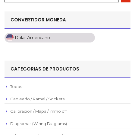
CONVERTIDOR MONEDA
Dolar Americano
Dolar Americano
Peso Colombiano
Sol Peruano
CATEGORIAS DE PRODUCTOS
Pesos Mexicanos
Peso Argentino
Todos
Peso Chileno
Cableado / Ramal / Sockets
Euro
Real Brasilero
Calibración / Mapa / Immo off
Republica Domincana
Diagramas (Wiring Diagrams)