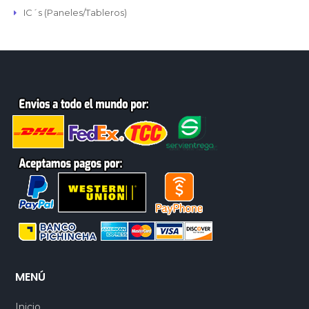
IC´s (Paneles/Tableros)
MENÚ
Inicio