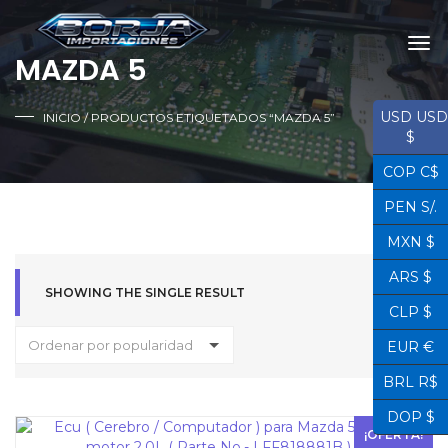
MAZDA 5
USD USD
INICIO
/ PRODUCTOS ETIQUETADOS “MAZDA 5”
$
COP C$
PEN S/.
MXN $
ARS $
SHOWING THE SINGLE RESULT
CLP $
Ordenar por popularidad
EUR €
BRL R$
DOP $
¡OFERTA!