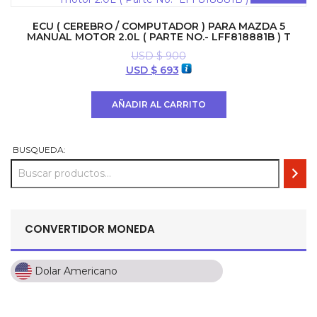
ECU ( CEREBRO / COMPUTADOR ) PARA MAZDA 5
MANUAL MOTOR 2.0L ( PARTE NO.- LFF818881B ) T
USD $
900
El
El
USD $
693
precio
precio
original
actual
AÑADIR AL CARRITO
era:
es:
USD
USD
$ 900.
$ 693.
BUSQUEDA:
CONVERTIDOR MONEDA
Dolar Americano
Dolar Americano
Peso Colombiano