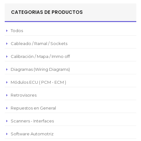
Sol Peruano
CATEGORIAS DE PRODUCTOS
Pesos Mexicanos
Peso Argentino
Todos
Peso Chileno
Cableado / Ramal / Sockets
Euro
Real Brasilero
Calibración / Mapa / Immo off
Republica Domincana
Diagramas (Wiring Diagrams)
Módulos ECU ( PCM - ECM )
Retrovisores
Repuestos en General
Scanners - Interfaces
Software Automotriz