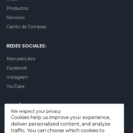
Productos
Servicios
Carrito de Compras
REDES SOCIALES:
MercadoLibre
Facebook
Instagram
YouTube
CONTÁCTENOS:
We respect your privacy
Cookies help us improve your experience,
Quito-Ecuador:
+593 99 803 7777
deliver personalized content, and analyze
Llamadas:
+593 99 803 7777
traffic. You can choose which cookies to