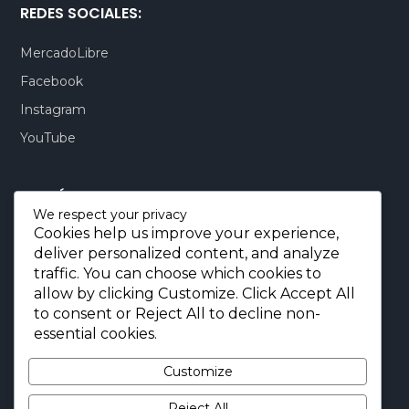
REDES SOCIALES:
MercadoLibre
Facebook
Instagram
YouTube
CONTÁCTENOS:
We respect your privacy
Cookies help us improve your experience,
Quito-Ecuador:
+593 99 803 7777
deliver personalized content, and analyze
Llamadas:
+593 99 803 7777
traffic. You can choose which cookies to
Miami-USA:
+1 (872) 295 6069
allow by clicking
Customize
. Click
Accept All
to consent or
Reject All
to decline non-
E-mail.:
info@borjaimportaciones.com
essential cookies.
© 2026 BORJA Importaciones
Customize
Reject All