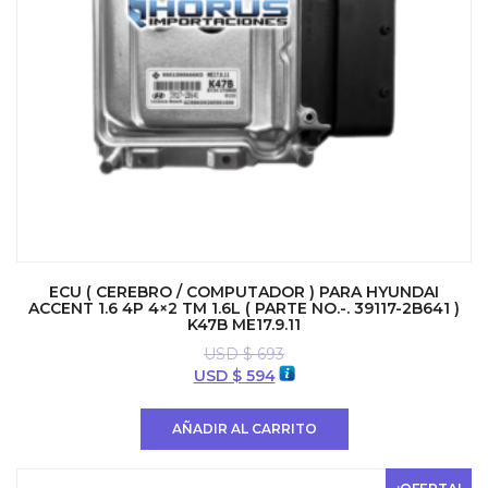
ECU ( CEREBRO / COMPUTADOR ) PARA HYUNDAI
ACCENT 1.6 4P 4×2 TM 1.6L ( PARTE NO.-. 39117-2B641 )
K47B ME17.9.11
USD $
693
El
El
USD $
594
precio
precio
original
actual
AÑADIR AL CARRITO
era:
es:
USD
USD
$ 693.
$ 594.