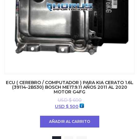
ECU ( CEREBRO / COMPUTADOR ) PARA KIA CERATO 1.6L
(39114-2B530) BOSCH ME17.9.11 AÑOS 2011 AL 2020
MOTOR G4FG
USD $
600
El
El
USD $
500
precio
precio
original
actual
AÑADIR AL CARRITO
era:
es:
USD
USD
$ 600.
$ 500.