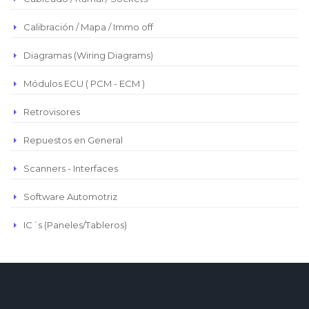
Euro
Real Brasilero
Calibración / Mapa / Immo off
Republica Domincana
Diagramas (Wiring Diagrams)
Módulos ECU ( PCM - ECM )
Retrovisores
Repuestos en General
Scanners - Interfaces
Software Automotriz
IC´s (Paneles/Tableros)