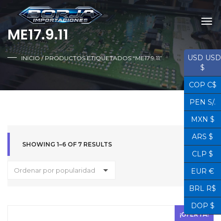
ME17.9.11
USD USD
INICIO
/ PRODUCTOS ETIQUETADOS “ME17.9.11”
$
COP C$
PEN S/.
MXN $
ARS $
SHOWING 1–6 OF 7 RESULTS
CLP $
Ordenar por popularidad
EUR €
BRL R$
DOP $
¡OFERTA!