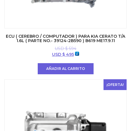
ECU ( CEREBRO / COMPUTADOR ) PARA KIA CERATO T/A
1.6L ( PARTE NO.- 39124-2B590 ) B619 ME17.9.11
USD $
594
El
El
USD $
495
precio
precio
original
actual
AÑADIR AL CARRITO
era:
es:
USD
USD
$ 594.
$ 495.
¡OFERTA!