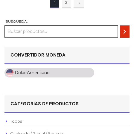
1
2
→
BUSQUEDA:
CONVERTIDOR MONEDA
Dolar Americano
Dolar Americano
Peso Colombiano
Sol Peruano
CATEGORIAS DE PRODUCTOS
Pesos Mexicanos
Peso Argentino
Todos
Peso Chileno
Cableado / Ramal / Sockets