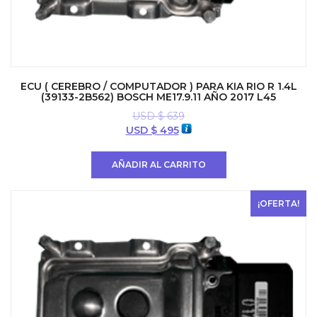
ECU ( CEREBRO / COMPUTADOR ) PARA KIA RIO R 1.4L
(39133-2B562) BOSCH ME17.9.11 AÑO 2017 L45
USD $
639
El
El
USD $
495
precio
precio
original
actual
AÑADIR AL CARRITO
era:
es:
USD
USD
$ 639.
$ 495.
¡OFERTA!